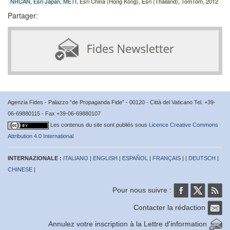
NRCAN, Esri Japan, METI, Esri China (Hong Kong), Esri (Thailand), TomTom, 2012
Partager:
Agenzia Fides - Palazzo “de Propaganda Fide” - 00120 - Città del Vaticano Tel. +39-
06-69880115 - Fax +39-06-69880107
Les contenus du site sont publiés sous
Licence Creative Commons
Attribution 4.0 International
INTERNAZIONALE :
ITALIANO
|
ENGLISH
|
ESPAÑOL
|
FRANÇAIS
| |
DEUTSCH
|
CHINESE
|
Pour nous suivre :
Contacter la rédaction
Annulez votre inscription à la Lettre d'information