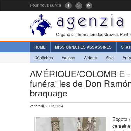
Pour nous suivre
Organe d'information des Œuvres Pontif
HOME
MISSIONNAIRES ASSASSINES
STAT
Dépêches
Vatican
Afrique
Asie
Amé
AMÉRIQUE/COLOMBIE - N
funérailles de Don Ramón 
braquage
vendredi, 7 juin 2024
Bogota (
centaine