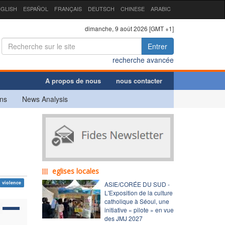
GLISH
ESPAÑOL
FRANÇAIS
DEUTSCH
CHINESE
ARABIC
dimanche, 9 août 2026 [GMT +1]
Entrer
recherche avancée
A propos de nous
nous contacter
ns
News Analysis
eglises locales
violence
ASIE/CORÉE DU SUD -
L'Exposition de la culture
catholique à Séoul, une
initiative « pilote » en vue
des JMJ 2027