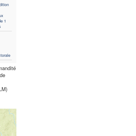
ition
ux
de 1
s
torale
mmandité
 de
(LM)