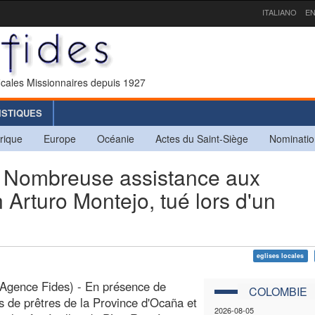
ITALIANO
EN
icales Missionnaires depuis 1927
ISTIQUES
rique
Europe
Océanie
Actes du Saint-Siège
Nominatio
ombreuse assistance aux
Arturo Montejo, tué lors d'un
eglises locales
Agence Fides) - En présence de
COLOMBIE
s de prêtres de la Province d'Ocaña et
2026-08-05