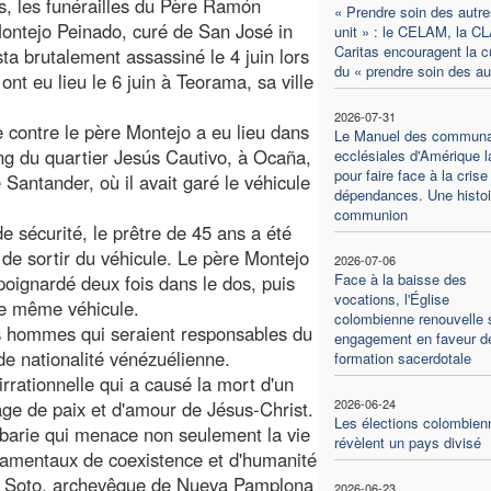
es, les funérailles du Père Ramón
« Prendre soin des autr
ontejo Peinado, curé de San José in
unit » : le CELAM, la C
Caritas encouragent la c
ta brutalement assassiné le 4 juin lors
du « prendre soin des au
 ont eu lieu le 6 juin à Teorama, sa ville
2026-07-31
e contre le père Montejo a eu lieu dans
Le Manuel des commun
ng du quartier Jesús Cautivo, à Ocaña,
ecclésiales d'Amérique l
pour faire face à la crise
 Santander, où il avait garé le véhicule
dépendances. Une histoi
communion
 sécurité, le prêtre de 45 ans a été
de sortir du véhicule. Le père Montejo
2026-07-06
Face à la baisse des
t poignardé deux fois dans le dos, puis
vocations, l'Église
 le même véhicule.
colombienne renouvelle 
es hommes qui seraient responsables du
engagement en faveur de
de nationalité vénézuélienne.
formation sacerdotale
rationnelle qui a causé la mort d'un
2026-06-24
age de paix et d'amour de Jésus-Christ.
Les élections colombien
barie qui menace non seulement la vie
révèlent un pays divisé
ndamentaux de coexistence et d'humanité
sa Soto, archevêque de Nueva Pamplona
2026-06-23