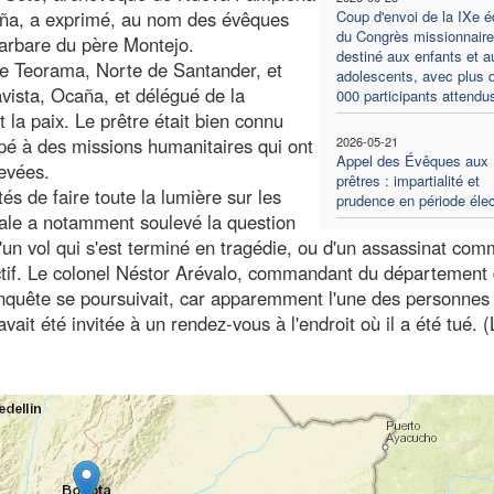
caña, a exprimé, au nom des évêques
Coup d'envoi de la IXe éd
du Congrès missionnaire
arbare du père Montejo.
destiné aux enfants et a
 de Teorama, Norte de Santander, et
adolescents, avec plus 
vista, Ocaña, et délégué de la
000 participants attendu
 la paix. Le prêtre était bien connu
pé à des missions humanitaires qui ont
2026-05-21
Appel des Évêques aux
levées.
prêtres : impartialité et
s de faire toute la lumière sur les
prudence en période élec
cale a notamment soulevé la question
 d'un vol qui s'est terminé en tragédie, ou d'un assassinat co
ctif. Le colonel Néstor Arévalo, commandant du département
enquête se poursuivait, car apparemment l'une des personnes
vait été invitée à un rendez-vous à l'endroit où il a été tué. 