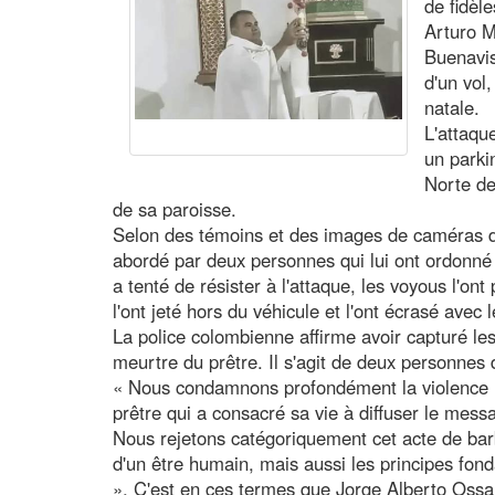
de fidèl
Arturo M
Buenavis
d'un vol,
natale.
L'attaqu
un parki
Norte de
de sa paroisse.
Selon des témoins et des images de caméras de
abordé par deux personnes qui lui ont ordonné 
a tenté de résister à l'attaque, les voyous l'on
l'ont jeté hors du véhicule et l'ont écrasé avec
La police colombienne affirme avoir capturé l
meurtre du prêtre. Il s'agit de deux personnes 
« Nous condamnons profondément la violence ir
prêtre qui a consacré sa vie à diffuser le mess
Nous rejetons catégoriquement cet acte de bar
d'un être humain, mais aussi les principes fo
». C'est en ces termes que Jorge Alberto Os