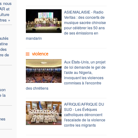
es nous
LAR et
ASIE/MALAISIE - Radio
ulture
Veritas : des concerts de
tres »
musique sacrée chinoise
pour célébrer les 50 ans
de ses émissions en
autés
mandarin
atine
 des
violence
re de
Aux États-Unis, un projet
de loi demande le gel de
l'aide au Nigeria,
invoquant les violences
commises à l'encontre
des chrétiens
son
 la
AFRIQUE/AFRIQUE DU
SUD - Les Évêques
catholiques dénoncent
nes
l'escalade de la violence
contre les migrants