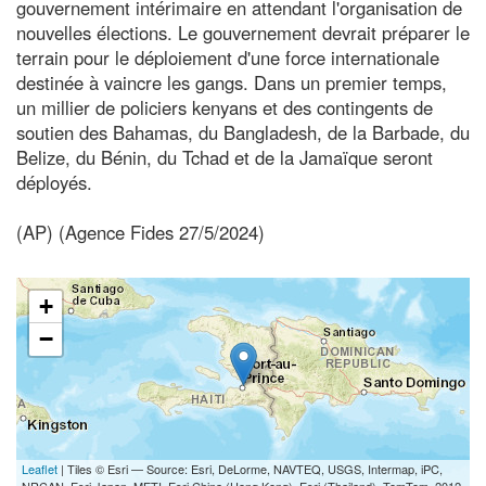
gouvernement intérimaire en attendant l'organisation de
nouvelles élections. Le gouvernement devrait préparer le
terrain pour le déploiement d'une force internationale
destinée à vaincre les gangs. Dans un premier temps,
un millier de policiers kenyans et des contingents de
soutien des Bahamas, du Bangladesh, de la Barbade, du
Belize, du Bénin, du Tchad et de la Jamaïque seront
déployés.
(AP) (Agence Fides 27/5/2024)
+
−
Leaflet
| Tiles © Esri — Source: Esri, DeLorme, NAVTEQ, USGS, Intermap, iPC,
NRCAN, Esri Japan, METI, Esri China (Hong Kong), Esri (Thailand), TomTom, 2012