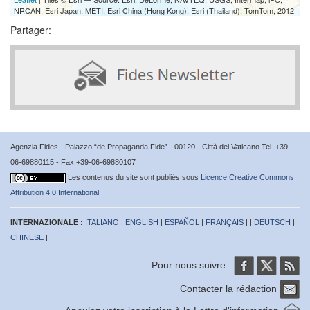
NRCAN, Esri Japan, METI, Esri China (Hong Kong), Esri (Thailand), TomTom, 2012
Partager:
Agenzia Fides - Palazzo “de Propaganda Fide” - 00120 - Città del Vaticano Tel. +39-
06-69880115 - Fax +39-06-69880107
Les contenus du site sont publiés sous
Licence Creative Commons
Attribution 4.0 International
INTERNAZIONALE :
ITALIANO
|
ENGLISH
|
ESPAÑOL
|
FRANÇAIS
| |
DEUTSCH
|
CHINESE
|
Pour nous suivre :
Contacter la rédaction