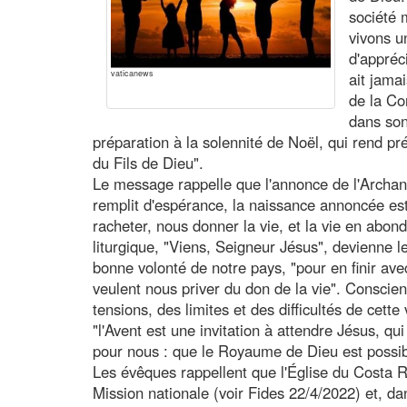
société 
vivons u
d'appréc
vaticanews
ait jamai
de la Co
dans son
préparation à la solennité de Noël, qui rend p
du Fils de Dieu".
Le message rappelle que l'annonce de l'Archan
remplit d'espérance, la naissance annoncée est 
racheter, nous donner la vie, et la vie en abon
liturgique, "Viens, Seigneur Jésus", devienne 
bonne volonté de notre pays, "pour en finir avec
veulent nous priver du don de la vie". Conscien
tensions, des limites et des difficultés de cette
"l'Avent est une invitation à attendre Jésus, q
pour nous : que le Royaume de Dieu est possib
Les évêques rappellent que l'Église du Costa R
Mission nationale (voir Fides 22/4/2022) et, dan