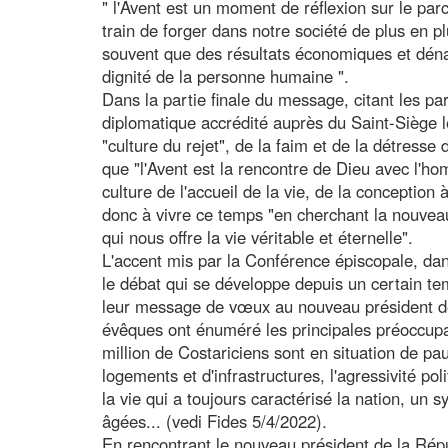
" l'Avent est un moment de réflexion sur le pa
train de forger dans notre société de plus en p
souvent que des résultats économiques et dénat
dignité de la personne humaine ".
Dans la partie finale du message, citant les p
diplomatique accrédité auprès du Saint-Siège le 
"culture du rejet", de la faim et de la détresse 
que "l'Avent est la rencontre de Dieu avec l'ho
culture de l'accueil de la vie, de la conception à
donc à vivre ce temps "en cherchant la nouveau
qui nous offre la vie véritable et éternelle".
L'accent mis par la Conférence épiscopale, dans
le débat qui se développe depuis un certain te
leur message de vœux au nouveau président de 
évêques ont énuméré les principales préoccupat
million de Costariciens sont en situation de p
logements et d'infrastructures, l'agressivité pol
la vie qui a toujours caractérisé la nation, un
âgées... (vedi Fides 5/4/2022).
En rencontrant le nouveau président de la Rép