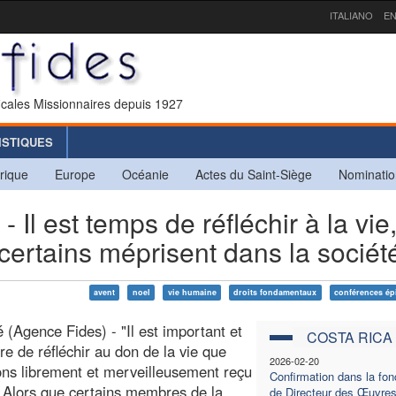
ITALIANO
EN
icales Missionnaires depuis 1927
ISTIQUES
rique
Europe
Océanie
Actes du Saint-Siège
Nominatio
 est temps de réfléchir à la vie
 certains méprisent dans la sociét
avent
noel
vie humaine
droits fondamentaux
conférences ép
 (Agence Fides) - "Il est important et
COSTA RICA
re de réfléchir au don de la vie que
2026-02-20
ns librement et merveilleusement reçu
Confirmation dans la fon
 Alors que certains membres de la
de Directeur des Œuvre