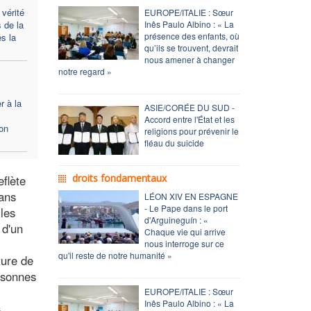
 vérité
EUROPE/ITALIE : Sœur
 de la
Inês Paulo Albino : « La
présence des enfants, où
s la
qu’ils se trouvent, devrait
nous amener à changer
notre regard »
r à la
ASIE/CORÉE DU SUD -
Accord entre l'État et les
ion
religions pour prévenir le
fléau du suicide
droits fondamentaux
eflète
Dans
LÉON XIV EN ESPAGNE
- Le Pape dans le port
les
d'Arguineguín : «
 d'un
Chaque vie qui arrive
nous interroge sur ce
qu'il reste de notre humanité »
ture de
ersonnes
EUROPE/ITALIE : Sœur
Inês Paulo Albino : « La
s