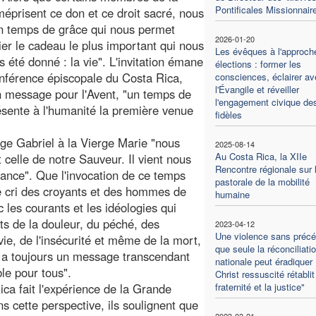
Pontificales Missionnair
méprisent ce don et ce droit sacré, nous
n temps de grâce qui nous permet
2026-01-20
ier le cadeau le plus important qui nous
Les évêques à l'approch
s été donné : la vie". L'invitation émane
élections : former les
nférence épiscopale du Costa Rica,
consciences, éclairer av
l'Évangile et réveiller
 message pour l'Avent, "un temps de
l'engagement civique de
résente à l'humanité la première venue
fidèles
ge Gabriel à la Vierge Marie "nous
2025-08-14
Au Costa Rica, la XIIe
celle de notre Sauveur. Il vient nous
Rencontre régionale sur 
dance". Que l'invocation de ce temps
pastorale de la mobilité
le cri des croyants et des hommes de
humaine
 les courants et les idéologies qui
ts de la douleur, du péché, des
2023-04-12
Une violence sans précé
 vie, de l'insécurité et même de la mort,
que seule la réconciliati
ui a toujours un message transcendant
nationale peut éradiquer 
le pour tous".
Christ ressuscité rétablit
ica fait l'expérience de la Grande
fraternité et la justice"
s cette perspective, ils soulignent que
2023-03-21