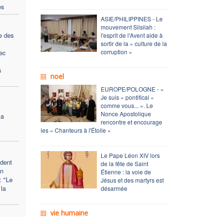
es
ASIE/PHILIPPINES - Le
mouvement Silsilah :
e des
l'esprit de l'Avent aide à
sortir de la « culture de la
corruption »
ec
s
noel
EUROPE/POLOGNE - «
Je suis « pontifical »
comme vous... ». Le
Nonce Apostolique
la
rencontre et encourage
les « Chanteurs à l'Étoile »
Le Pape Léon XIV lors
dent
de la fête de Saint
on
Étienne : la voie de
: "Le
Jésus et des martyrs est
 la
désarmée
vie humaine