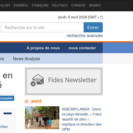
GLISH
ESPAÑOL
FRANÇAIS
DEUTSCH
CHINESE
ARABIC
jeudi, 6 août 2026 [GMT +1]
Entrer
recherche avancée
A propos de nous
nous contacter
ns
News Analysis
, en
é
iscopales
avent
ASIE/SRI LANKA - Dans
ce pays dévasté, « il faut
repartir de zéro »,
explique le directeur des
ction
OPM
s