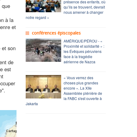
présence des enfants, où
i que
qu’ils se trouvent, devrait
nous amener à changer
notre regard »
on à la
genre et
conférences épiscopales
AMÉRIQUE/PÉROU - «
Proximité et solidarité » :
 et son
les Évêques péruviens
face à la tragédie
ent de
aérienne de Nazca
e est
nt
« Vous verrez des
'occuper
choses plus grandes
encore ». La XIIe
e".
Assemblée plénière de
la FABC s'est ouverte à
Jakarta