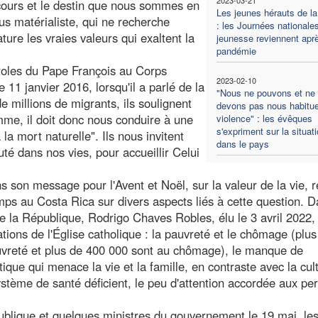
rcours et le destin que nous sommes en
Les jeunes hérauts de la
lus matérialiste, qui ne recherche
: les Journées nationales
ure les vraies valeurs qui exaltent la
jeunesse reviennent aprè
pandémie
aroles du Pape François au Corps
2023-02-10
11 janvier 2016, lorsqu'il a parlé de la
"Nous ne pouvons et ne
de millions de migrants, ils soulignent
devons pas nous habitue
mme, il doit donc nous conduire à une
violence" : les évêques
s'expriment sur la situat
 la mort naturelle". Ils nous invitent
dans le pays
té dans nos vies, pour accueillir Celui
 son message pour l'Avent et Noël, sur la valeur de la vie, r
mps au Costa Rica sur divers aspects liés à cette question. 
la République, Rodrigo Chaves Robles, élu le 3 avril 2022, 
ions de l'Église catholique : la pauvreté et le chômage (plus
auvreté et plus de 400 000 sont au chômage), le manque de
itique qui menace la vie et la famille, en contraste avec la cul
 système de santé déficient, le peu d'attention accordée aux p
ublique et quelques ministres du gouvernement le 19 mai, le