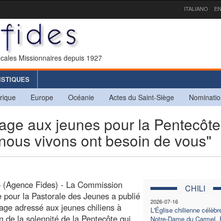
ITALIANO
EN
icales Missionnaires depuis 1927
ISTIQUES
rique
Europe
Océanie
Actes du Saint-Siège
Nominatio
e aux jeunes pour la Pentecôte
nous vivons ont besoin de vous"
o (Agence Fides) - La Commission
CHILI
e pour la Pastorale des Jeunes a publié
2026-07-16
ge adressé aux jeunes chiliens à
L'Église chilienne célèbr
on de la solennité de la Pentecôte qui
Notre-Dame du Carmel, 