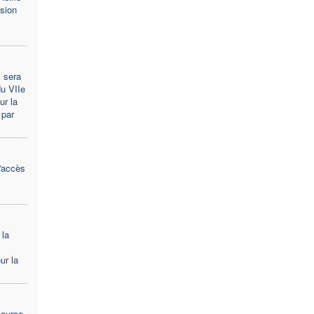
asion
 sera
u VIIe
ur la
 par
'accès
 la
ur la
source