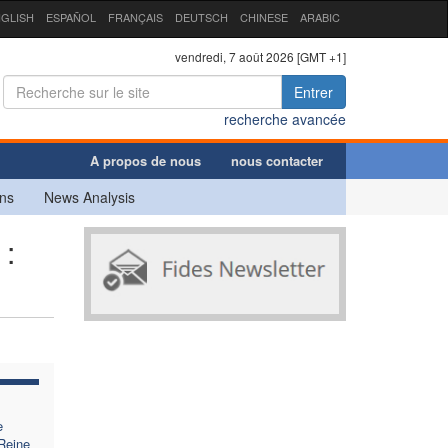
GLISH
ESPAÑOL
FRANÇAIS
DEUTSCH
CHINESE
ARABIC
vendredi, 7 août 2026 [GMT +1]
Entrer
recherche avancée
A propos de nous
nous contacter
ns
News Analysis
 :
e
Reine