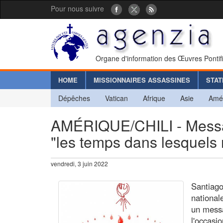
Pour nous suivre
Organe d'information des Œuvres Pontif
HOME
MISSIONNAIRES ASSASSINES
STAT
Dépêches
Vatican
Afrique
Asie
Amé
AMÉRIQUE/CHILI - Messag
"les temps dans lesquels 
vendredi, 3 juin 2022
Santiag
national
un messa
l'occasi