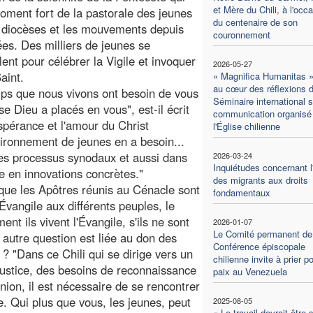
et Mère du Chili, à l'occ
oment fort de la pastorale des jeunes
du centenaire de son
 diocèses et les mouvements depuis
couronnement
es. Des milliers de jeunes se
ent pour célébrer la Vigile et invoquer
2026-05-27
Saint.
« Magnifica Humanitas »
au cœur des réflexions d
ps que nous vivons ont besoin de vous
Séminaire international s
e Dieu a placés en vous", est-il écrit
communication organisé
spérance et l'amour du Christ
l'Église chilienne
vironnement de jeunes en a besoin...
 des processus synodaux et aussi dans
2026-03-24
Inquiétudes concernant l
re en innovations concrètes."
des migrants aux droits
sque les Apôtres réunis au Cénacle sont
fondamentaux
'Évangile aux différents peuples, le
 ils vivent l'Évangile, s'ils ne sont
2026-01-07
Le Comité permanent de
utre question est liée au don des
Conférence épiscopale
 ? "Dans ce Chili qui se dirige vers un
chilienne invite à prier po
ustice, des besoins de reconnaissance
paix au Venezuela
ion, il est nécessaire de se rencontrer
. Qui plus que vous, les jeunes, peut
2025-08-05
« Le travail devrait être 