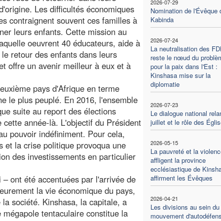
2026-07-29
 d'origine. Les difficultés économiques
Nomination de l'Évêque 
les contraignent souvent ces familles à
Kabinda
er leurs enfants. Cette mission au
2026-07-24
laquelle oeuvrent 40 éducateurs, aide à
La neutralisation des F
 le retour des enfants dans leurs
reste le nœud du problè
et offre un avenir meilleur à eux et à
pour la paix dans l'Est :
Kinshasa mise sur la
diplomatie
euxième pays d'Afrique en terme
ne le plus peuplé. En 2016, l'ensemble
2026-07-23
que suite au report des élections
Le dialogue national rel
cette année-là. L'objectif du Président
juillet et le rôle des Égli
au pouvoir indéfiniment. Pour cela,
2026-05-15
 et la crise politique provoqua une
La pauvreté et la violenc
on des investissements en particulier
affligent la province
ecclésiastique de Kinsh
 – ont été accentuées par l'arrivée de
affirment les Évêques
érieurement la vie économique du pays,
2026-04-21
la société. Kinshasa, la capitale, a
Les divisions au sein du
e mégapole tentaculaire constitue la
mouvement d'autodéfen