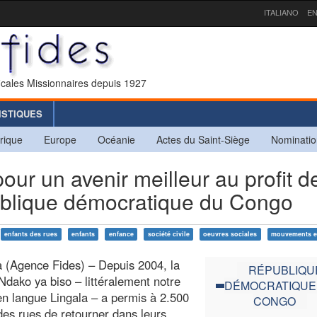
ITALIANO
EN
icales Missionnaires depuis 1927
ISTIQUES
rique
Europe
Océanie
Actes du Saint-Siège
Nominatio
r un avenir meilleur au profit d
ublique démocratique du Congo
enfants des rues
enfants
enfance
société civile
oeuvres sociales
mouvements e
 (Agence Fides) – Depuis 2004, la
RÉPUBLIQU
Ndako ya biso – littéralement notre
DÉMOCRATIQUE
n langue Lingala – a permis à 2.500
CONGO
des rues de retourner dans leurs