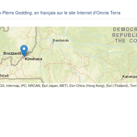
n-Pierre Godding, en français sur le site Internet d'Omnis Terra
S, Intermap, iPC, NRCAN, Esri Japan, METI, Esri China (Hong Kong), Esri (Thailand), To