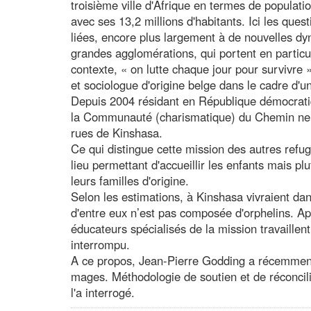
troisième ville d'Afrique en termes de populat
avec ses 13,2 millions d'habitants. Ici les que
liées, encore plus largement à de nouvelles dy
grandes agglomérations, qui portent en particul
contexte, « on lutte chaque jour pour survivre 
et sociologue d'origine belge dans le cadre d'u
Depuis 2004 résidant en République démocratiq
la Communauté (charismatique) du Chemin neuf 
rues de Kinshasa.
Ce qui distingue cette mission des autres refuge
lieu permettant d'accueillir les enfants mais pl
leurs familles d'origine.
Selon les estimations, à Kinshasa vivraient dan
d'entre eux n’est pas composée d'orphelins. Apr
éducateurs spécialisés de la mission travaillent 
interrompu.
A ce propos, Jean-Pierre Godding a récemment pub
mages. Méthodologie de soutien et de réconcili
l'a interrogé.