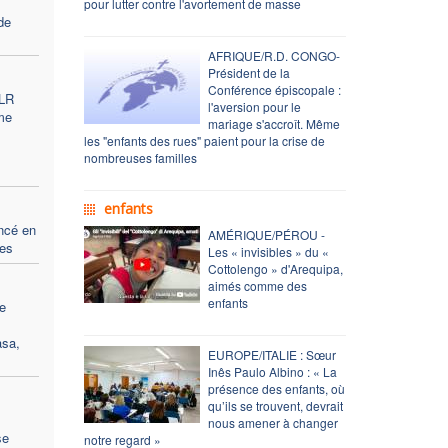
pour lutter contre l'avortement de masse
de
AFRIQUE/R.D. CONGO-
Président de la
Conférence épiscopale :
DLR
l'aversion pour le
me
mariage s'accroît. Même
les "enfants des rues" paient pour la crise de
nombreuses familles
enfants
ancé en
AMÉRIQUE/PÉROU -
ses
Les « invisibles » du «
Cottolengo » d'Arequipa,
aimés comme des
enfants
e
asa,
EUROPE/ITALIE : Sœur
Inês Paulo Albino : « La
présence des enfants, où
qu’ils se trouvent, devrait
nous amener à changer
se
notre regard »