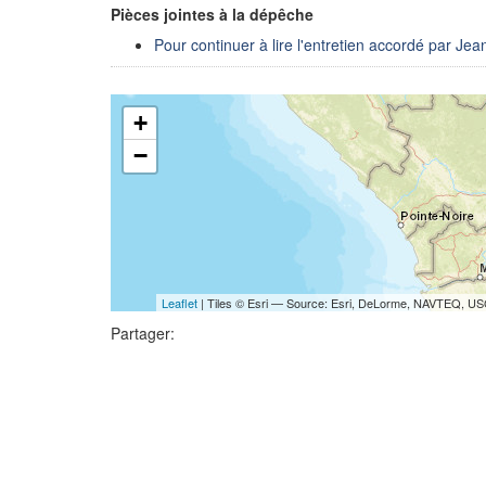
Pièces jointes à la dépêche
Pour continuer à lire l'entretien accordé par Jea
+
−
Leaflet
| Tiles © Esri — Source: Esri, DeLorme, NAVTEQ, USG
Partager: