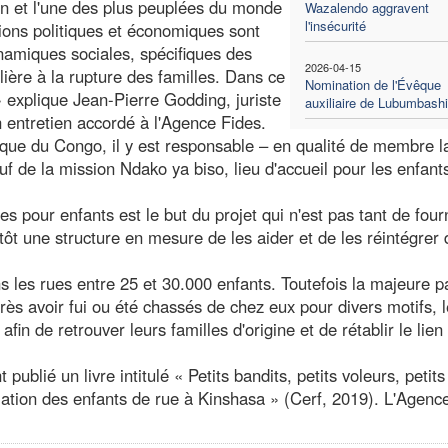
ion et l'une des plus peuplées du monde
Wazalendo aggravent
l'insécurité
stions politiques et économiques sont
namiques sociales, spécifiques des
2026-04-15
ière à la rupture des familles. Dans ce
Nomination de l'Évêque
» explique Jean-Pierre Godding, juriste
auxiliaire de Lubumbashi
n entretien accordé à l'Agence Fides.
ue du Congo, il y est responsable – en qualité de membre l
de la mission Ndako ya biso, lieu d'accueil pour les enfant
s pour enfants est le but du projet qui n'est pas tant de four
utôt une structure en mesure de les aider et de les réintégrer
s les rues entre 25 et 30.000 enfants. Toutefois la majeure p
ès avoir fui ou été chassés de chez eux pour divers motifs, 
afin de retrouver leurs familles d'origine et de rétablir le lien
lié un livre intitulé « Petits bandits, petits voleurs, petits
ation des enfants de rue à Kinshasa » (Cerf, 2019). L'Agenc