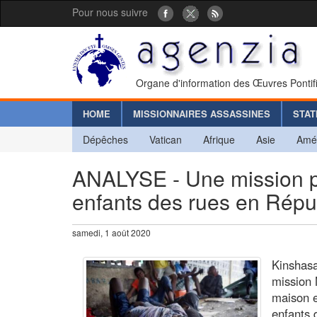
Pour nous suivre
Organe d'information des Œuvres Pontif
HOME
MISSIONNAIRES ASSASSINES
STAT
Dépêches
Vatican
Afrique
Asie
Amé
ANALYSE - Une mission pou
enfants des rues en Rép
samedi, 1 août 2020
Kinshasa
mission 
maison e
enfants 