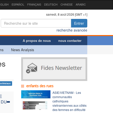
GLISH
ESPAÑOL
FRANÇAIS
DEUTSCH
CHINESE
ARABIC
samedi, 8 août 2026 [GMT +1]
Entrer
recherche avancée
A propos de nous
nous contacter
ns
News Analysis
es
cclésiaux
enfants des rues
ASIE/VIETNAM - Les
E
communautés
 DU
catholiques
vietnamiennes aux côtés
des femmes en difficulté