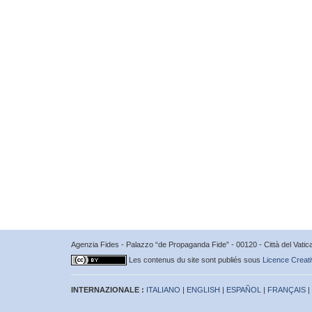
Agenzia Fides - Palazzo “de Propaganda Fide” - 00120 - Città del Vat
Les contenus du site sont publiés sous
Licence Creati
INTERNAZIONALE :
ITALIANO
|
ENGLISH
|
ESPAÑOL
|
FRANÇAIS
|