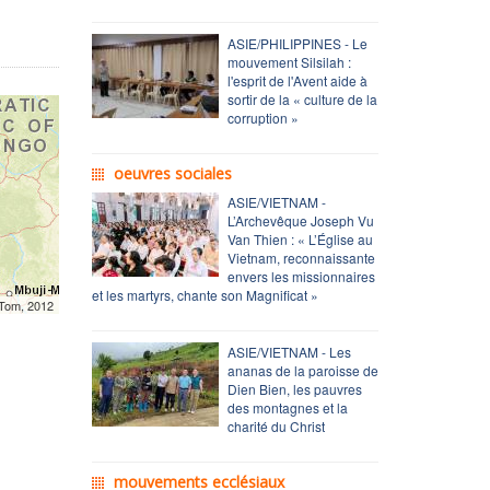
ASIE/PHILIPPINES - Le
mouvement Silsilah :
l'esprit de l'Avent aide à
sortir de la « culture de la
corruption »
oeuvres sociales
ASIE/VIETNAM -
L’Archevêque Joseph Vu
Van Thien : « L’Église au
Vietnam, reconnaissante
envers les missionnaires
et les martyrs, chante son Magnificat »
mTom, 2012
ASIE/VIETNAM - Les
ananas de la paroisse de
Dien Bien, les pauvres
des montagnes et la
charité du Christ
mouvements ecclésiaux