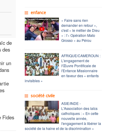
enfance
« Faire sans rien
demander en retour »,
c'est « le métier de Dieu
» : l'« Opération Mato
Grosso » au Pérou
aïc de
s des
AFRIQUE/CAMEROUN :
L'engagement de
nir un
l'Œuvre Pontificale de
 dans
l'Enfance Missionnaire
en faveur des « enfants
invisibles »
artie
les
société civile
ASIE/INDE -
L'Association des laïcs
catholiques : « En cette
e Fides
nouvelle année,
l'engagement à libérer la
société de la haine et de la discrimination »