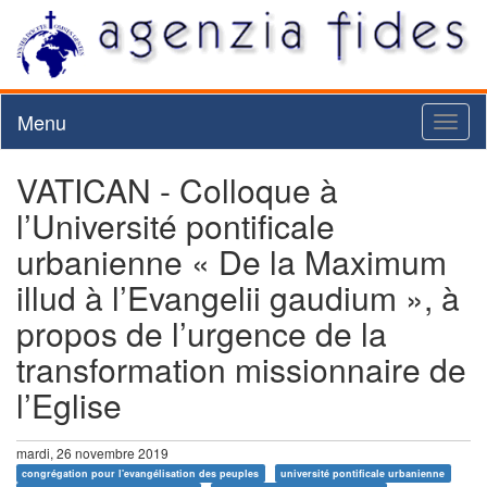
Menu
Toggl
naviga
VATICAN - Colloque à
l’Université pontificale
urbanienne « De la Maximum
illud à l’Evangelii gaudium », à
propos de l’urgence de la
transformation missionnaire de
l’Eglise
mardi, 26 novembre 2019
congrégation pour l'evangélisation des peuples
université pontificale urbanienne