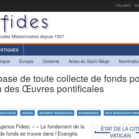
ITALIANO
EN
icales Missionnaires depuis 1927
ISTIQUES
rique
Europe
Océanie
Actes du Saint-Siège
Nominatio
base de toute collecte de fonds p
on des Œuvres pontificales
ssionnaires
mission
animation missionnaire
evangélisation
mois missionnaire extra
gence Fides) – « Le fondement de la
ÉTAT DE LA CIT
 de fonds se trouve dans l’Evangile.
VATICAN