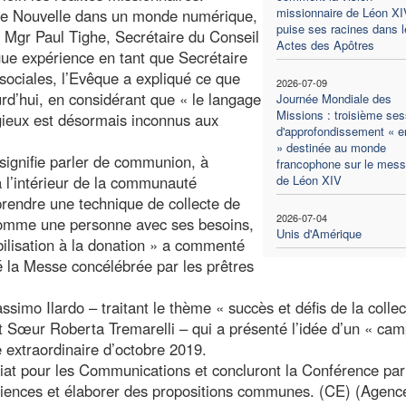
missionnaire de Léon XI
nne Nouvelle dans un monde numérique,
puise ses racines dans l
. Mgr Paul Tighe, Secrétaire du Conseil
Actes des Apôtres
ngue expérience en tant que Secrétaire
sociales, l’Evêque a expliqué ce que
2026-07-09
urd’hui, en considérant que « le langage
Journée Mondiale des
Missions : troisième ses
igieux est désormais inconnus aux
d'approfondissement « en
» destinée au monde
signifie parler de communion, à
francophone sur le mes
 l’intérieur de la communauté
de Léon XIV
pprendre une technique de collecte de
2026-07-04
e comme une personne avec ses besoins,
Unis d'Amérique
bilisation à la donation » a commenté
é la Messe concélébrée par les prêtres
imo Ilardo – traitant le thème « succès et défis de la colle
t Sœur Roberta Tremarelli – qui a présenté l’idée d’un « ca
 extraordinaire d’octobre 2019.
tariat pour les Communications et concluront la Conférence pa
riences et élaborer des propositions communes. (CE) (Agenc