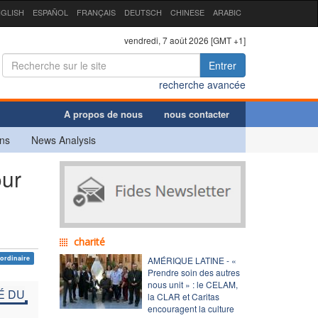
GLISH
ESPAÑOL
FRANÇAIS
DEUTSCH
CHINESE
ARABIC
vendredi, 7 août 2026 [GMT +1]
Entrer
recherche avancée
A propos de nous
nous contacter
ns
News Analysis
our
charité
ordinaire
AMÉRIQUE LATINE - «
Prendre soin des autres
nous unit » : le CELAM,
É DU
la CLAR et Caritas
encouragent la culture