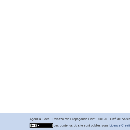
Agenzia Fides - Palazzo “de Propaganda Fide” - 00120 - Città del Vat
Les contenus du site sont publiés sous
Licence Creati