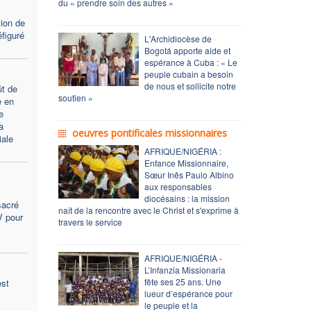
du « prendre soin des autres »
tion de
figuré
L'Archidiocèse de
Bogotá apporte aide et
espérance à Cuba : « Le
peuple cubain a besoin
de nous et sollicite notre
t de
soutien »
e en
e
a
oeuvres pontificales missionnaires
ale
AFRIQUE/NIGÉRIA :
Enfance Missionnaire,
Sœur Inês Paulo Albino
aux responsables
diocésains : la mission
sacré
naît de la rencontre avec le Christ et s'exprime à
V pour
travers le service
AFRIQUE/NIGÉRIA -
L’Infanzia Missionaria
fête ses 25 ans. Une
est
lueur d’espérance pour
le peuple et la