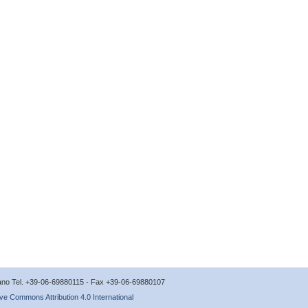
icano Tel. +39-06-69880115 - Fax +39-06-69880107
ve Commons Attribution 4.0 International