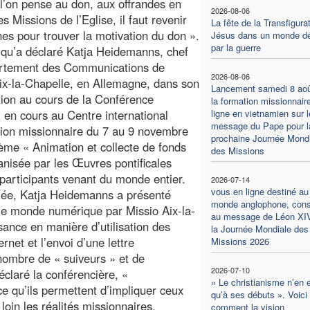
l’on pense au don, aux offrandes en
2026-08-06
s Missions de l’Eglise, il faut revenir
La fête de la Transfigura
nes pour trouver la motivation du don ».
Jésus dans un monde dé
par la guerre
 qu’a déclaré Katja Heidemanns, chef
rtement des Communications de
2026-08-06
ix-la-Chapelle, en Allemagne, dans son
Lancement samedi 8 aoû
tion au cours de la Conférence
la formation missionnair
, en cours au Centre international
ligne en vietnamien sur l
message du Pape pour l
ion missionnaire du 7 au 9 novembre
prochaine Journée Mondi
hème « Animation et collecte de fonds
des Missions
nisée par les Œuvres pontificales
participants venant du monde entier.
2026-07-14
vous en ligne destiné au
blée, Katja Heidemanns a présenté
monde anglophone, con
le monde numérique par Missio Aix-la-
au message de Léon XI
sance en manière d’utilisation des
la Journée Mondiale des
net et l’envoi d’une lettre
Missions 2026
 nombre de « suiveurs » et de
2026-07-10
éclaré la conférencière, «
« Le christianisme n’en 
e qu’ils permettent d’impliquer ceux
qu’à ses débuts ». Voici
loin les réalités missionnaires.
comment la vision