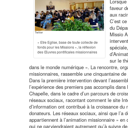
Lorsque 
faveur de
aux raci
C’est ce
du Dépa
Twitter
Missio A
interven
« Etre Eglise, base de toute collecte de
spéciale
fonds pour les Missions », la réflexion
des Œuvres pontificales missionnaires
d’Animat
sur le t
dans le monde numérique ». La rencontre, orga
missionnaires, rassemble une cinquantaine de 
Dans la première intervention devant l’assem
l’expérience des premiers pas accomplis dans 
Chapelle, dans le cadre d’un parcours de crois
réseaux sociaux, racontant comment le site Inter
d’information ont contribué à la croissance du
donateurs. Les réseaux sociaux, ainsi que l’a d
appartiennent à l’animation missionnaire » en c
qui ne parviendraient autrement qu’à suivre de 