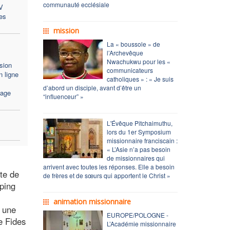
communauté ecclésiale
V
es
mission
La « boussole » de
l’Archevêque
Nwachukwu pour les «
sion
communicateurs
 ligne
catholiques » : « Je suis
d’abord un disciple, avant d’être un
sage
“influenceur” »
L'Évêque Pitchaimuthu,
lors du 1er Symposium
missionnaire franciscain :
« L’Asie n’a pas besoin
de missionnaires qui
arrivent avec toutes les réponses. Elle a besoin
cte de
de frères et de sœurs qui apportent le Christ »
mping
animation missionnaire
r une
EUROPE/POLOGNE -
e Fides
L’Académie missionnaire