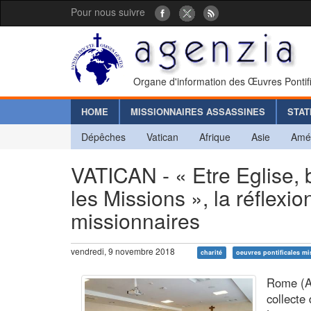
Pour nous suivre
Organe d'information des Œuvres Pontif
HOME
MISSIONNAIRES ASSASSINES
STAT
Dépêches
Vatican
Afrique
Asie
Amé
VATICAN - « Etre Eglise, 
les Missions », la réflexi
missionnaires
vendredi, 9 novembre 2018
charité
oeuvres pontificales mi
Rome (A
collecte