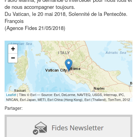
de nous accompagner toujours.
Du Vatican, le 20 mai 2018, Solennité de la Pentecôte.
François
(Agence Fides 21/05/2018)
+
−
Leaflet
| Tiles © Esri — Source: Esri, DeLorme, NAVTEQ, USGS, Intermap, iPC,
NRCAN, Esri Japan, METI, Esri China (Hong Kong), Esri (Thailand), TomTom, 2012
Partager: