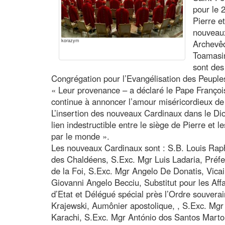
pour le 
Pierre e
nouveaux
korazym
Archevêq
Toamasi
sont des 
Congrégation pour l’Evangélisation des Peuple
« Leur provenance – a déclaré le Pape François 
continue à annoncer l’amour miséricordieux de
L’insertion des nouveaux Cardinaux dans le Di
lien indestructible entre le siège de Pierre et 
par le monde ».
Les nouveaux Cardinaux sont : S.B. Louis Raph
des Chaldéens, S.Exc. Mgr Luis Ladaria, Préfe
de la Foi, S.Exc. Mgr Angelo De Donatis, Vica
Giovanni Angelo Becciu, Substitut pour les Affa
d’Etat et Délégué spécial près l’Ordre souvera
Krajewski, Aumônier apostolique, , S.Exc. Mg
Karachi, S.Exc. Mgr António dos Santos Marto