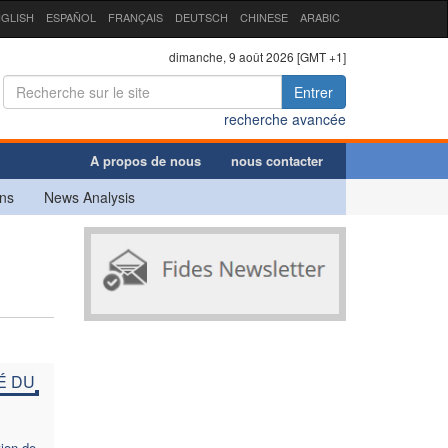
GLISH
ESPAÑOL
FRANÇAIS
DEUTSCH
CHINESE
ARABIC
dimanche, 9 août 2026 [GMT +1]
Entrer
recherche avancée
A propos de nous
nous contacter
ns
News Analysis
É DU
tion de