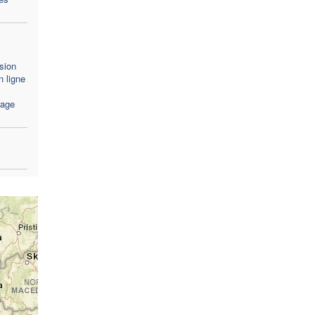
sion
 ligne
sage