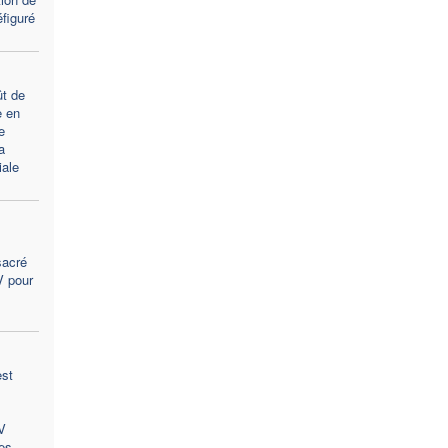
figuré
t de
e en
e
a
ale
sacré
V pour
est
V
es