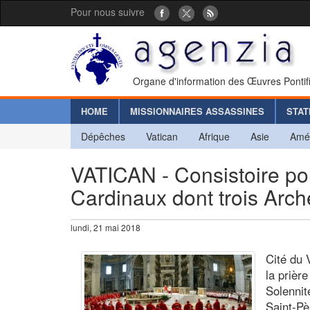
Pour nous suivre
Organe d'information des Œuvres Pontif
HOME
MISSIONNAIRES ASSASSINES
STAT
Dépêches
Vatican
Afrique
Asie
Amé
VATICAN - Consistoire po
Cardinaux dont trois Arch
lundi, 21 mai 2018
Cité du 
la prièr
Solennit
Saint-Pè