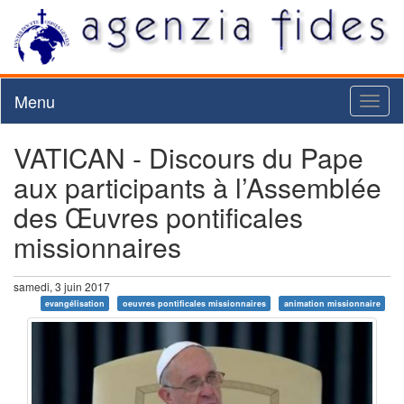
Menu
Toggl
naviga
VATICAN - Discours du Pape
aux participants à l’Assemblée
des Œuvres pontificales
missionnaires
samedi, 3 juin 2017
evangélisation
oeuvres pontificales missionnaires
animation missionnaire