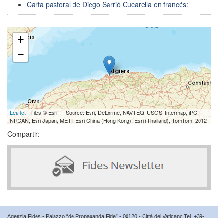
Carta pastoral de Diego Sarrió Cucarella en francés:
+
−
Leaflet
| Tiles © Esri — Source: Esri, DeLorme, NAVTEQ, USGS, Intermap, iPC,
NRCAN, Esri Japan, METI, Esri China (Hong Kong), Esri (Thailand), TomTom, 2012
Compartir:
Agenzia Fides - Palazzo “de Propaganda Fide” - 00120 - Città del Vaticano Tel. +39-