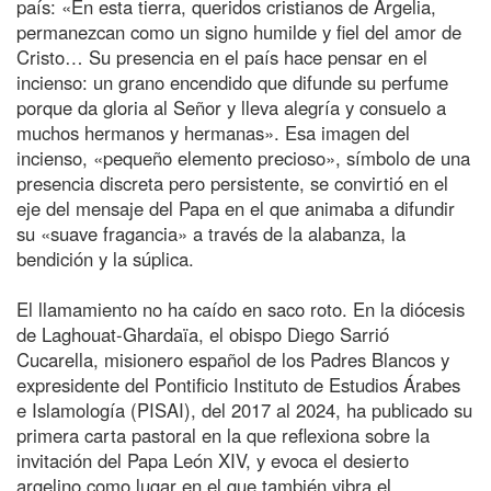
país: «En esta tierra, queridos cristianos de Argelia,
permanezcan como un signo humilde y fiel del amor de
Cristo… Su presencia en el país hace pensar en el
incienso: un grano encendido que difunde su perfume
porque da gloria al Señor y lleva alegría y consuelo a
muchos hermanos y hermanas». Esa imagen del
incienso, «pequeño elemento precioso», símbolo de una
presencia discreta pero persistente, se convirtió en el
eje del mensaje del Papa en el que animaba a difundir
su «suave fragancia» a través de la alabanza, la
bendición y la súplica.
El llamamiento no ha caído en saco roto. En la diócesis
de Laghouat-Ghardaïa, el obispo Diego Sarrió
Cucarella, misionero español de los Padres Blancos y
expresidente del Pontificio Instituto de Estudios Árabes
e Islamología (PISAI), del 2017 al 2024, ha publicado su
primera carta pastoral en la que reflexiona sobre la
invitación del Papa León XIV, y evoca el desierto
argelino como lugar en el que también vibra el