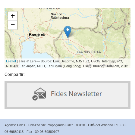
+
−
Leaflet
| Tiles © Esri — Source: Esri, DeLorme, NAVTEQ, USGS, Intermap, iPC,
NRCAN, Esri Japan, METI, Esri China (Hong Kong), Esri (Thailand), TomTom, 2012
Compartir:
Agenzia Fides - Palazzo “de Propaganda Fide” - 00120 - Città del Vaticano Tel. +39-
06-69880115 - Fax +39-06-69880107