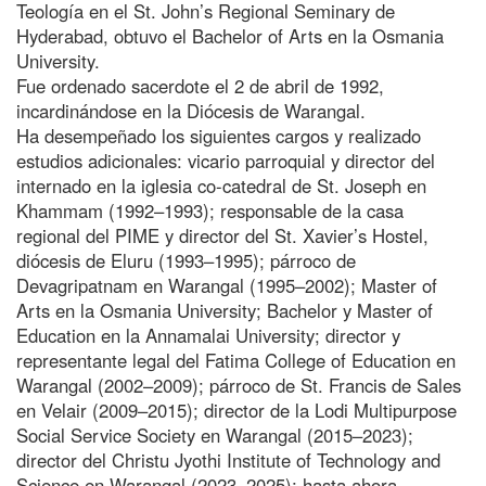
Teología en el St. John’s Regional Seminary de
Hyderabad, obtuvo el Bachelor of Arts en la Osmania
University.
Fue ordenado sacerdote el 2 de abril de 1992,
incardinándose en la Diócesis de Warangal.
Ha desempeñado los siguientes cargos y realizado
estudios adicionales: vicario parroquial y director del
internado en la iglesia co-catedral de St. Joseph en
Khammam (1992–1993); responsable de la casa
regional del PIME y director del St. Xavier’s Hostel,
diócesis de Eluru (1993–1995); párroco de
Devagripatnam en Warangal (1995–2002); Master of
Arts en la Osmania University; Bachelor y Master of
Education en la Annamalai University; director y
representante legal del Fatima College of Education en
Warangal (2002–2009); párroco de St. Francis de Sales
en Velair (2009–2015); director de la Lodi Multipurpose
Social Service Society en Warangal (2015–2023);
director del Christu Jyothi Institute of Technology and
Science en Warangal (2023–2025); hasta ahora,