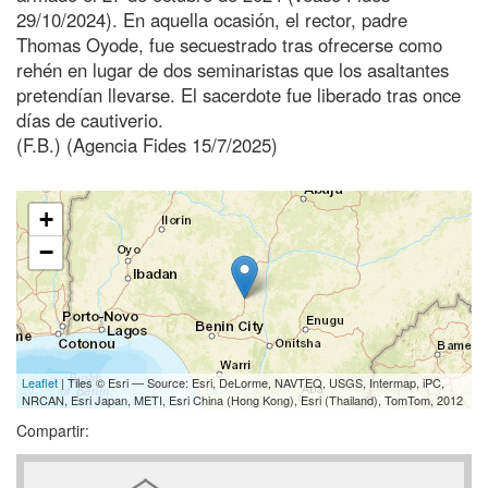
29/10/2024). En aquella ocasión, el rector, padre
Thomas Oyode, fue secuestrado tras ofrecerse como
rehén en lugar de dos seminaristas que los asaltantes
pretendían llevarse. El sacerdote fue liberado tras once
días de cautiverio.
(F.B.) (Agencia Fides 15/7/2025)
+
−
Leaflet
| Tiles © Esri — Source: Esri, DeLorme, NAVTEQ, USGS, Intermap, iPC,
NRCAN, Esri Japan, METI, Esri China (Hong Kong), Esri (Thailand), TomTom, 2012
Compartir: