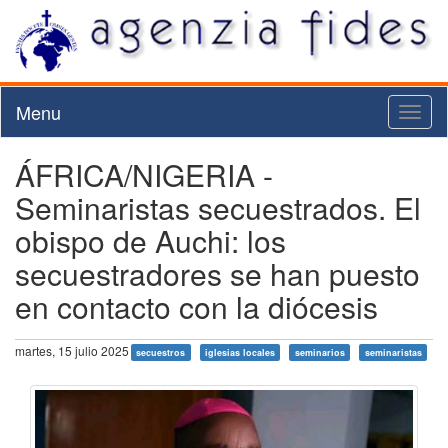
Menu
Toggl
naviga
ÁFRICA/NIGERIA -
Seminaristas secuestrados. El
obispo de Auchi: los
secuestradores se han puesto
en contacto con la diócesis
martes, 15 julio 2025
secuestros
iglesias locales
seminarios
seminaristas