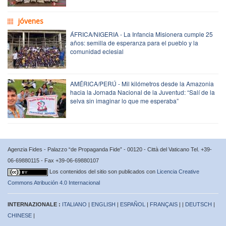
jóvenes
ÁFRICA/NIGERIA - La Infancia Misionera cumple 25
años: semilla de esperanza para el pueblo y la
comunidad eclesial
AMÉRICA/PERÚ - Mil kilómetros desde la Amazonia
hacia la Jornada Nacional de la Juventud: “Salí de la
selva sin imaginar lo que me esperaba”
Agenzia Fides - Palazzo “de Propaganda Fide” - 00120 - Città del Vaticano Tel. +39-
06-69880115 - Fax +39-06-69880107
Los contenidos del sitio son publicados con
Licencia Creative
Commons Atribución 4.0 Internacional
INTERNAZIONALE :
ITALIANO
|
ENGLISH
|
ESPAÑOL
|
FRANÇAIS
| |
DEUTSCH
|
CHINESE
|