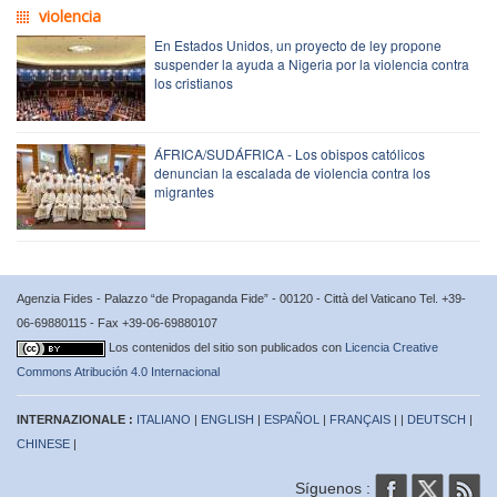
violencia
En Estados Unidos, un proyecto de ley propone
suspender la ayuda a Nigeria por la violencia contra
los cristianos
ÁFRICA/SUDÁFRICA - Los obispos católicos
denuncian la escalada de violencia contra los
migrantes
Agenzia Fides - Palazzo “de Propaganda Fide” - 00120 - Città del Vaticano Tel. +39-
06-69880115 - Fax +39-06-69880107
Los contenidos del sitio son publicados con
Licencia Creative
Commons Atribución 4.0 Internacional
INTERNAZIONALE :
ITALIANO
|
ENGLISH
|
ESPAÑOL
|
FRANÇAIS
| |
DEUTSCH
|
CHINESE
|
Síguenos :