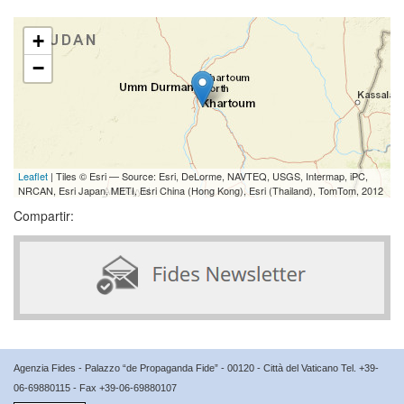
+
−
Leaflet
| Tiles © Esri — Source: Esri, DeLorme, NAVTEQ, USGS, Intermap, iPC,
NRCAN, Esri Japan, METI, Esri China (Hong Kong), Esri (Thailand), TomTom, 2012
Compartir:
Agenzia Fides - Palazzo “de Propaganda Fide” - 00120 - Città del Vaticano Tel. +39-
06-69880115 - Fax +39-06-69880107