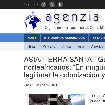
Síguenos
Organo de informacion de las Obras Mis
HOME
MISIONEROS ASESINADOS
ESTADÍ
News
Vaticano
África
Asia
América
ASIA/TIERRA SANTA - Gue
norteafricanos: “En ningún
legitimar la colonización y
lunes, 25 noviembre 2024
Túnez (A
puede uti