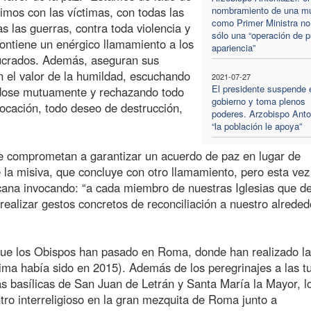
imos con las víctimas, con todas las
nombramiento de una mu
como Primer Ministra no
s las guerras, contra toda violencia y
sólo una “operación de p
contiene un enérgico llamamiento a los
apariencia”
lucrados. Además, aseguran sus
n el valor de la humildad, escuchando
2021-07-27
El presidente suspende 
ándose mutuamente y rechazando todo
gobierno y toma plenos
ocación, todo deseo de destrucción,
poderes. Arzobispo Anto
“la población le apoya”
e comprometan a garantizar un acuerdo de paz en lugar de
e la misiva, que concluye con otro llamamiento, pero esta vez
ricana invocando: “a cada miembro de nuestras Iglesias que d
realizar gestos concretos de reconciliación a nuestro alreded
s que los Obispos han pasado en Roma, donde han realizado la
ltima había sido en 2015). Además de los peregrinajes a las 
las basílicas de San Juan de Letrán y Santa María la Mayor, l
ro interreligioso en la gran mezquita de Roma junto a