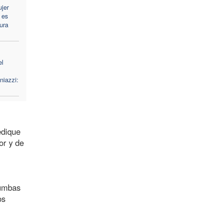
jer
 es
ura
el
niazzi:
edique
or y de
tumbas
os