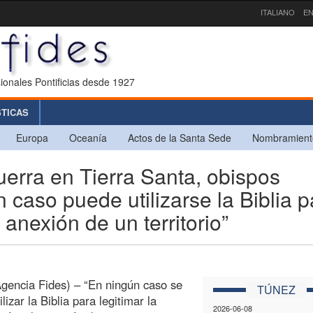
ITALIANO
EN
ionales Pontificias desde 1927
STICAS
Europa
Oceanía
Actos de la Santa Sede
Nombramient
rra en Tierra Santa, obispos
 caso puede utilizarse la Biblia p
 anexión de un territorio”
gencia Fides) – “En ningún caso se
TÚNEZ
lizar la Biblia para legitimar la
2026-06-08