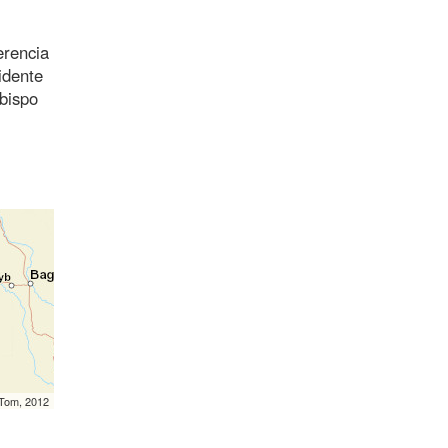
erencia
idente
bispo
mTom, 2012