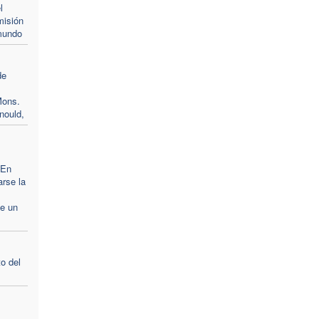
l
misión
 mundo
de
Mons.
nould,
“En
arse la
de un
o del