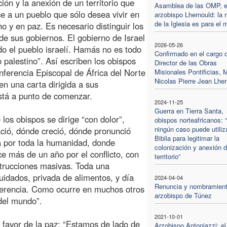
ción y la anexión de un territorio que
Asamblea de las OMP, e
e a un pueblo que sólo desea vivir en
arzobispo Lhernould: la 
de la Iglesia es para el
ho y en paz. Es necesario distinguir los
de sus gobiernos. El gobierno de Israel
2026-05-26
do el pueblo israelí. Hamás no es todo
Confirmado en el cargo 
o palestino”. Así escriben los obispos
Director de las Obras
nferencia Episcopal de África del Norte
Misionales Pontificias, 
Nicolas Pierre Jean Lher
en una carta dirigida a sus
stá a punto de comenzar.
2024-11-25
Guerra en Tierra Santa,
los obispos se dirige “con dolor”,
obispos norteafricanos: 
ningún caso puede utiliz
nació, dónde creció, dónde pronunció
Biblia para legitimar la
da por toda la humanidad, donde
colonización y anexión 
ce más de un año por el conflicto, con
territorio”
strucciones masivas. Toda una
idados, privada de alimentos, y día
2024-04-04
Renuncia y nombramient
ndiferencia. Como ocurre en muchos otros
arzobispo de Túnez
 del mundo”.
2021-10-01
 favor de la paz: “Estamos de lado de
Arzobispo Antoniazzi: el