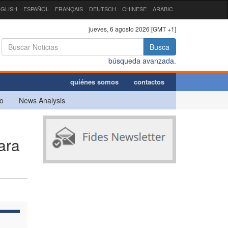
GLISH
ESPAÑOL
FRANÇAIS
DEUTSCH
CHINESE
ARABIC
jueves, 6 agosto 2026 [GMT +1]
Busca
búsqueda avanzada.
quiénes somos
contactos
o
News Analysis
ara