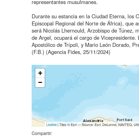
representantes musulmanes.
Durante su estancia en la Ciudad Eterna, los 
Episcopal Regional del Norte de África), que a
será Nicolás Lhernould, Arzobispo de Túnez, 
de Argel, ocupará el cargo de Vicepresidente. 
Apostólico de Trípoli, y Mario León Dorado, P
(F.B.) (Agencia Fides, 25/11/2024)
+
−
Leaflet
| Tiles © Esri — Source: Esri, DeLorme, NAVTEQ, USG
Compartir: