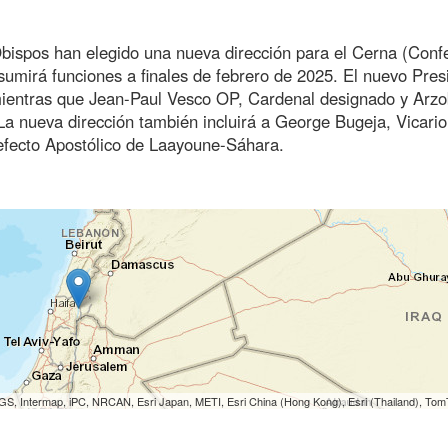
Obispos han elegido una nueva dirección para el Cerna (Conf
sumirá funciones a finales de febrero de 2025. El nuevo Pres
mientras que Jean-Paul Vesco OP, Cardenal designado y Arzo
La nueva dirección también incluirá a George Bugeja, Vicario
refecto Apostólico de Laayoune-Sáhara.
S, Intermap, iPC, NRCAN, Esri Japan, METI, Esri China (Hong Kong), Esri (Thailand), To