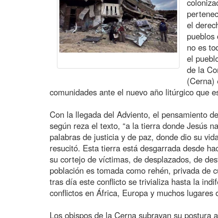
coloniza
pertenec
el derec
pueblos 
no es to
el puebl
de la Co
(Cerna) 
comunidades ante el nuevo año litúrgico que e
Con la llegada del Adviento, el pensamiento de 
según reza el texto, “a la tierra donde Jesús 
palabras de justicia y de paz, donde dio su vi
resucitó. Esta tierra está desgarrada desde ha
su cortejo de víctimas, de desplazados, de de
población es tomada como rehén, privada de cu
tras día este conflicto se trivializa hasta la i
conflictos en África, Europa y muchos lugares
Los obispos de la Cerna subrayan su postura a