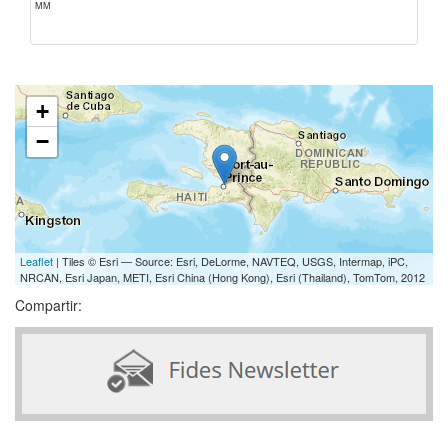
MM
+
−
Leaflet
| Tiles © Esri — Source: Esri, DeLorme, NAVTEQ, USGS, Intermap, iPC,
NRCAN, Esri Japan, METI, Esri China (Hong Kong), Esri (Thailand), TomTom, 2012
Compartir: