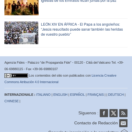
Iglesias de los Emiratos rezan juntas por la paz
LEÓN XIV EN ÁFRICA - El Papa a los angoleños:
“Jesús resucitado puede sanar también las heridas
de vuestro pueblo”
Agenzia Fides - Palazzo “de Propaganda Fide” - 00120 - Città del Vaticano Tel. +39-
06-69880115 - Fax +39-06-69880107
Los contenidos del sitio son publicados con
Licencia Creative
Commons Atribución 4.0 Internacional
INTERNAZIONALE :
ITALIANO
|
ENGLISH
|
ESPAÑOL
|
FRANÇAIS
| |
DEUTSCH
|
CHINESE
|
Síguenos :
Contacto de Redacción