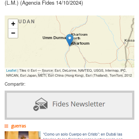
(L.M.) (Agencia Fides 14/10/2024)
+
−
Leaflet
| Tiles © Esri — Source: Esri, DeLorme, NAVTEQ, USGS, Intermap, iPC,
NRCAN, Esri Japan, METI, Esri China (Hong Kong), Esri (Thailand), TomTom, 2012
Compartir:
guerras
“Como un solo Cuerpo en Cristo”: en Dubái las