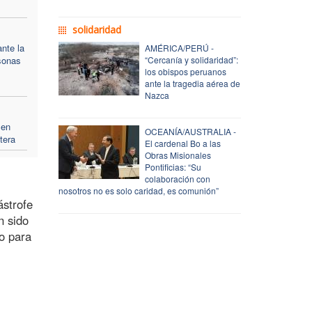
solidaridad
ante la
AMÉRICA/PERÚ -
sonas
“Cercanía y solidaridad”:
los obispos peruanos
ante la tragedia aérea de
Nazca
 en
OCEANÍA/AUSTRALIA -
tera
El cardenal Bo a las
Obras Misionales
Pontificias: “Su
colaboración con
nosotros no es solo caridad, es comunión”
ástrofe
n sido
ro para