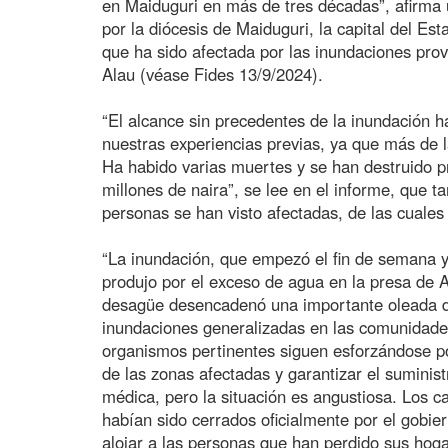
en Maiduguri en más de tres décadas”, afirma 
por la diócesis de Maiduguri, la capital del Es
que ha sido afectada por las inundaciones prov
Alau (véase Fides 13/9/2024).
“El alcance sin precedentes de la inundación 
nuestras experiencias previas, ya que más de l
Ha habido varias muertes y se han destruido p
millones de naira”, se lee en el informe, que 
personas se han visto afectadas, de las cuale
“La inundación, que empezó el fin de semana y
produjo por el exceso de agua en la presa de A
desagüe desencadenó una importante oleada d
inundaciones generalizadas en las comunidades
organismos pertinentes siguen esforzándose po
de las zonas afectadas y garantizar el suminist
médica, pero la situación es angustiosa. Los 
habían sido cerrados oficialmente por el gobie
alojar a las personas que han perdido sus hoga