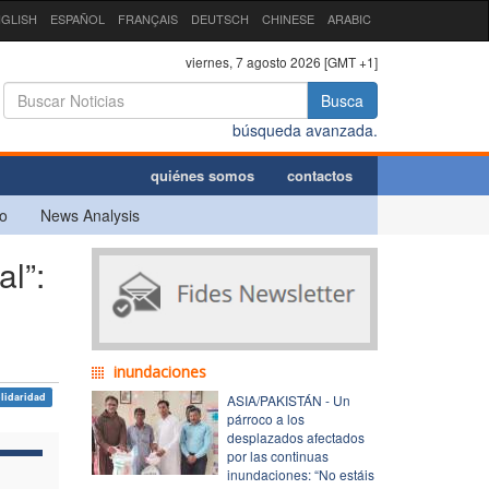
GLISH
ESPAÑOL
FRANÇAIS
DEUTSCH
CHINESE
ARABIC
viernes, 7 agosto 2026 [GMT +1]
Busca
búsqueda avanzada.
quiénes somos
contactos
o
News Analysis
l”:
inundaciones
lidaridad
ASIA/PAKISTÁN - Un
párroco a los
desplazados afectados
por las continuas
inundaciones: “No estáis