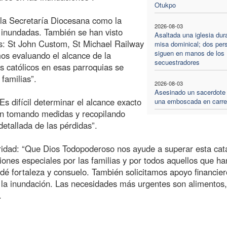
Otukpo
o la Secretaría Diocesana como la
2026-08-03
 inundadas. También se han visto
Asaltada una iglesia dur
s: St John Custom, St Michael Railway
misa dominical; dos per
siguen en manos de los
s evaluando el alcance de la
secuestradores
s católicos en esas parroquias se
familias”.
2026-08-03
Asesinado un sacerdote
s difícil determinar el alcance exacto
una emboscada en carre
án tomando medidas y recopilando
detallada de las pérdidas”.
aridad: “Que Dios Todopoderoso nos ayude a superar esta cat
iones especiales por las familias y por todos aquellos que ha
 dé fortaleza y consuelo. También solicitamos apoyo financie
e la inundación. Las necesidades más urgentes son alimentos,
.