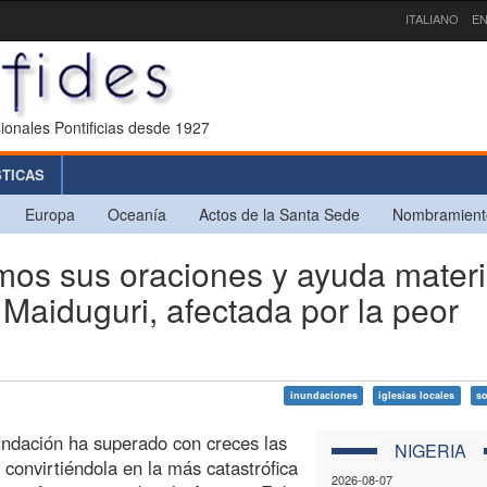
ITALIANO
EN
ionales Pontificias desde 1927
STICAS
Europa
Oceanía
Actos de la Santa Sede
Nombramient
s sus oraciones y ayuda materia
 Maiduguri, afectada por la peor
inundaciones
iglesias locales
so
undación ha superado con creces las
NIGERIA
 convirtiéndola en la más catastrófica
2026-08-07