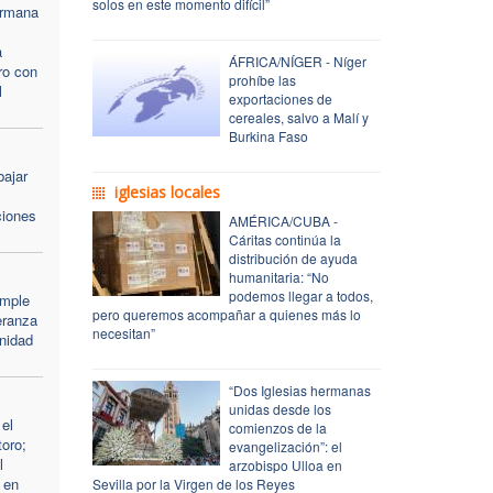
solos en este momento difícil”
ermana
a
ÁFRICA/NÍGER - Níger
ro con
prohíbe las
l
exportaciones de
cereales, salvo a Malí y
Burkina Faso
bajar
iglesias locales
ciones
AMÉRICA/CUBA -
Cáritas continúa la
distribución de ayuda
humanitaria: “No
podemos llegar a todos,
umple
pero queremos acompañar a quienes más lo
eranza
necesitan”
nidad
“Dos Iglesias hermanas
unidas desde los
el
comienzos de la
oro;
evangelización”: el
l
arzobispo Ulloa en
 en
Sevilla por la Virgen de los Reyes