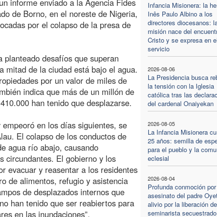
un informe enviado a la Agencia Fides
Infancia Misionera: la h
tado de Borno, en el noreste de Nigeria,
Inês Paulo Albino a los
directores diocesanos: l
ocadas por el colapso de la presa de
misión nace del encuent
Cristo y se expresa en e
servicio
ha planteado desafíos que superan
a mitad de la ciudad está bajo el agua.
2026-08-06
La Presidencia busca re
ropiedades por un valor de miles de
la tensión con la Iglesia
también indica que más de un millón de
católica tras las declara
s 410.000 han tenido que desplazarse.
del cardenal Onaiyekan
 empeoró en los días siguientes, se
2026-08-05
La Infancia Misionera c
lau. El colapso de los conductos de
25 años: semilla de esp
e agua río abajo, causando
para el pueblo y la comu
 circundantes. El gobierno y los
eclesial
r evacuar y reasentar a los residentes
2026-08-04
ro de alimentos, refugio y asistencia
Profunda conmoción por 
campos de desplazados internos que
asesinato del padre Oyet
rno han tenido que ser reabiertos para
alivio por la liberación de
res en las inundaciones”.
seminarista secuestrado