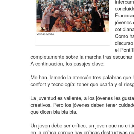
intercam
concluid
Francisc
jóvenes
cotidian
Vatican Media
Como ha 
discurso
el Pontí
completamente sobre la marcha tras escuchar l
A continuación, los pasajes clave:
Me han llamado la atención tres palabras que h
confort y tecnología: tener que usarla y el ries
La juventud es valiente, a los jóvenes les gusta
creativos. Pero los jóvenes deben tener cuidado
que dicen bla bla bla.
Un joven debe ser crítico, un joven que no criti
en la crítica porque hay críticas destructivas