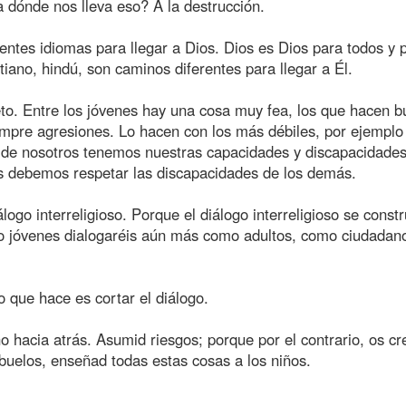
a dónde nos lleva eso? A la destrucción.
entes idiomas para llegar a Dios. Dios es Dios para todos y 
iano, hindú, son caminos diferentes para llegar a Él.
o. Entre los jóvenes hay una cosa muy fea, los que hacen bu
empre agresiones. Lo hacen con los más débiles, por ejemplo
o de nosotros tenemos nuestras capacidades y discapacidades
 debemos respetar las discapacidades de los demás.
ogo interreligioso. Porque el diálogo interreligioso se const
mo jóvenes dialogaréis aún más como adultos, como ciudadan
o que hace es cortar el diálogo.
 hacia atrás. Asumid riesgos; porque por el contrario, os cr
abuelos, enseñad todas estas cosas a los niños.