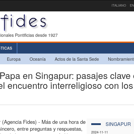
ITALIANO
EN
ionales Pontificias desde 1927
STICAS
Europa
Oceanía
Actos de la Santa Sede
Nombramient
apa en Singapur: pasajes clave 
l encuentro interreligioso con los
 (Agencia Fides) - Más de una hora de
SINGAPUR
sincero, entre preguntas y respuestas,
2024-11-11