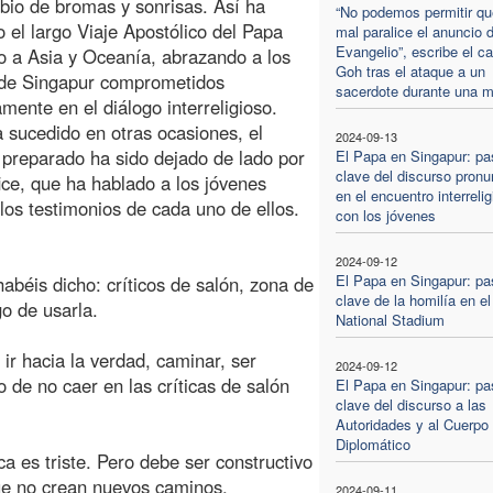
bio de bromas y sonrisas. Así ha
“No podemos permitir qu
o el largo Viaje Apostólico del Papa
mal paralice el anuncio d
Evangelio”, escribe el c
o a Asia y Oceanía, abrazando a los
Goh tras el ataque a un
 de Singapur comprometidos
sacerdote durante una m
amente en el diálogo interreligioso.
sucedido en otras ocasiones, el
2024-09-13
 preparado ha sido dejado de lado por
El Papa en Singapur: pa
clave del discurso pronu
fice, que ha hablado a los jóvenes
en el encuentro interreli
os testimonios de cada uno de ellos.
con los jóvenes
2024-09-12
El Papa en Singapur: pa
abéis dicho: críticos de salón, zona de
clave de la homilía en el
go de usarla.
National Stadium
 ir hacia la verdad, caminar, ser
2024-09-12
 de no caer en las críticas de salón
El Papa en Singapur: pa
clave del discurso a las
Autoridades y al Cuerpo
Diplomático
ca es triste. Pero debe ser constructivo
 que no crean nuevos caminos.
2024-09-11