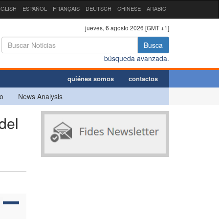
GLISH
ESPAÑOL
FRANÇAIS
DEUTSCH
CHINESE
ARABIC
jueves, 6 agosto 2026 [GMT +1]
Busca
búsqueda avanzada.
quiénes somos
contactos
o
News Analysis
del