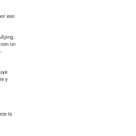
por eso
llying.
 con un
.
ruye
os y
ece la