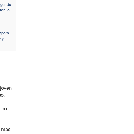
ger de
tan la
spera
e y
 joven
so.
y no
s más