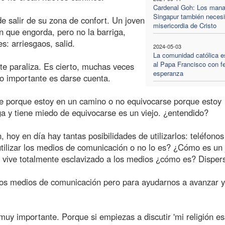
Cardenal Goh: Los mana
Singapur también necesi
de salir de su zona de confort. Un joven
misericordia de Cristo
n que engorda, pero no la barriga,
s: arriesgaos, salid.
2024-05-03
La comunidad católica e
al Papa Francisco con f
te paraliza. Es cierto, muchas veces
esperanza
lo importante es darse cuenta.
se porque estoy en un camino o no equivocarse porque estoy
a y tiene miedo de equivocarse es un viejo. ¿entendido?
hoy en día hay tantas posibilidades de utilizarlos: teléfonos
utilizar los medios de comunicación o no lo es? ¿Cómo es un
 vive totalmente esclavizado a los medios ¿cómo es? Disper
r los medios de comunicación pero para ayudarnos a avanzar 
muy importante. Porque si empiezas a discutir 'mi religión e