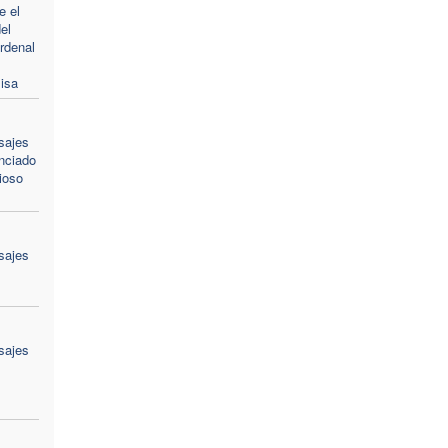
e el
el
ardenal
isa
sajes
nciado
gioso
sajes
sajes