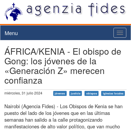
Menu
Toggl
naviga
ÁFRICA/KENIA - El obispo de
Gong: los jóvenes de la
«Generación Z» merecen
confianza
miércoles, 31 julio 2024
jóvenes
justicia
obispos
iglesias locales
Nairobi (Agencia Fides) - Los Obispos de Kenia se han
puesto del lado de los jóvenes que en las últimas
semanas han salido a la calle protagonizando
manifestaciones de alto valor político, que van mucho