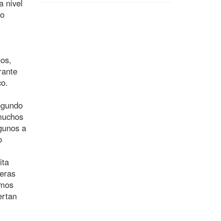
a nivel
do
ños,
rante
co.
segundo
 muchos
lgunos a
o
ita
reras
amos
ertan