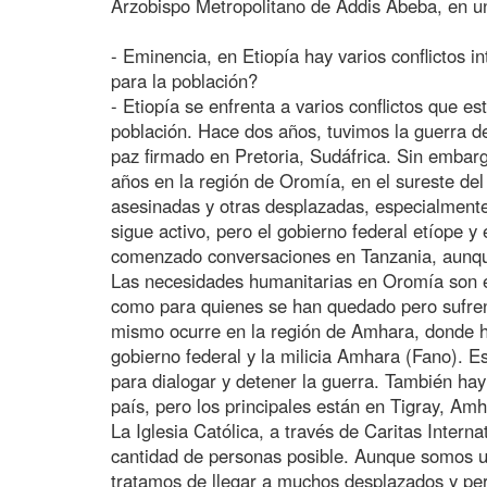
Arzobispo Metropolitano de Addis Abeba, en un
- Eminencia, en Etiopía hay varios conflictos 
para la población?
- Etiopía se enfrenta a varios conflictos que e
población. Hace dos años, tuvimos la guerra d
paz firmado en Pretoria, Sudáfrica. Sin embarg
años en la región de Oromía, en el sureste de
asesinadas y otras desplazadas, especialmente
sigue activo, pero el gobierno federal etíope y
comenzado conversaciones en Tanzania, aunqu
Las necesidades humanitarias en Oromía son 
como para quienes se han quedado pero sufren
mismo ocurre en la región de Amhara, donde h
gobierno federal y la milicia Amhara (Fano).
para dialogar y detener la guerra. También hay 
país, pero los principales están en Tigray, Am
La Iglesia Católica, a través de Caritas Interna
cantidad de personas posible. Aunque somos u
tratamos de llegar a muchos desplazados y pe