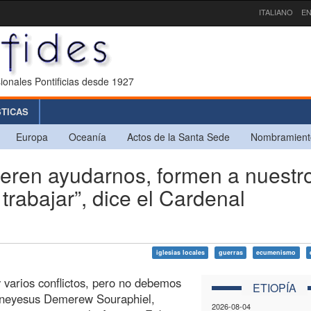
ITALIANO
EN
ionales Pontificias desde 1927
STICAS
Europa
Oceanía
Actos de la Santa Sede
Nombramient
eren ayudarnos, formen a nuestr
rabajar”, dice el Cardenal
iglesias locales
guerras
ecumenismo
 varios conflictos, pero no debemos
ETIOPÍA
haneyesus Demerew Souraphiel,
2026-08-04