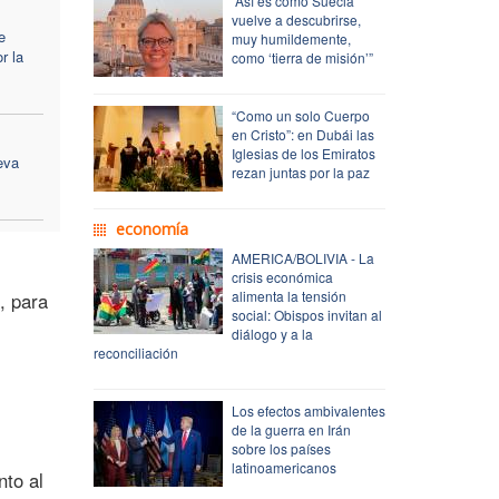
“Así es como Suecia
vuelve a descubrirse,
e
muy humildemente,
r la
como ‘tierra de misión’”
“Como un solo Cuerpo
en Cristo”: en Dubái las
Iglesias de los Emiratos
eva
rezan juntas por la paz
economía
AMERICA/BOLIVIA - La
crisis económica
alimenta la tensión
, para
social: Obispos invitan al
diálogo y a la
reconciliación
Los efectos ambivalentes
de la guerra en Irán
sobre los países
latinoamericanos
nto al