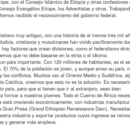
íope, con el Consejo Islámico de Etiopía y otras confesiones 
onsejo Evangélico Etíope, los Adventistas y otros. Trabajan
 hemos recibido el reconocimiento del gobierno federal.
istiano muy antiguo, con una historia de al menos tres mil a
 Judíos, cristianos y musulmanes han vivido pacíficamente du
 hay factores que crean divisiones, como el federalismo étni
emos que no debe basarse en la etnia o el idioma.
s un país importante. Con 120 millones de habitantes, es el 
a. El 70% de la población es joven, y aunque aman su país,
y los conflictos. Muchos van al Oriente Medio y Sudáfrica, a
sia Católica, creemos que esta no es la solución. Es necesari
o país, para que si tienen que ir al extranjero, sean bien
 formar a nuestros jóvenes. Todo el Cuerno de África neces
ía está creciendo económicamente, con industrias manufactu
e la Gran Presa (Grand Ethiopian Renaissance Dam). Necesit
estra industria y exportar productos cuyos ingresos se reinvi
cas y generar más empleos.