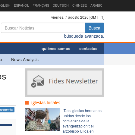
GLISH
ESPAÑOL
FRANÇAIS
DEUTSCH
CHINESE
ARABIC
viernes, 7 agosto 2026 [GMT +1]
Busca
búsqueda avanzada.
quiénes somos
contactos
o
News Analysis
os
iglesias locales
economía
“Dos Iglesias hermanas
unidas desde los
comienzos de la
evangelización”: el
arzobispo Ulloa en