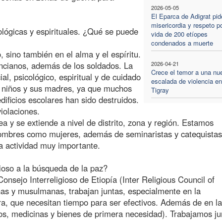
2026-05-05
El Eparca de Adigrat pid
misericordia y respeto po
ológicas y espirituales. ¿Qué se puede
vida de 200 etíopes
condenados a muerte
, sino también en el alma y el espíritu.
ncianos, además de los soldados. La
2026-04-21
Crece el temor a una nu
al, psicológico, espiritual y de cuidado
escalada de violencia en
s niños y sus madres, ya que muchos
Tigray
dificios escolares han sido destruidos.
iolaciones.
a y se extiende a nivel de distrito, zona y región. Estamos
hombres como mujeres, además de seminaristas y catequistas
a actividad muy importante.
gioso a la búsqueda de la paz?
onsejo Interreligioso de Etiopía (Inter Religious Council of
anas y musulmanas, trabajan juntas, especialmente en la
ra, que necesitan tiempo para ser efectivos. Además de en la
tos, medicinas y bienes de primera necesidad). Trabajamos ju