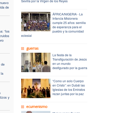
Sevilla por la Virgen de los Reyes
 nuevo
ida de
ÁFRICA/NIGERIA - La
Infancia Misionera
cumple 25 años: semilla
de esperanza para el
a: “los
pueblo y la comunidad
truidos
eclesial
ero
guerras
La fiesta de la
Transfiguración de Jesús
en un mundo
 de
desfigurado por la guerra
 la
“Como un solo Cuerpo
en Cristo”: en Dubái las
Iglesias de los Emiratos
s
rezan juntas por la paz
tizos y
ecumenismo