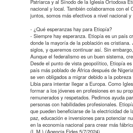
Patriarca y al Sínodo de la Iglesia Ortodoxa Et
nacional y local. También colaboramos con el C
juntos, somos más efectivos a nivel nacional y
- ¿Qué esperanzas hay para Etiopía?
- Siempre hay esperanza. Etiopía es un país cr
donde la mayoría de la población es cristiana.
siglos, y queremos continuar así. Sin embargo,
Aunque el federalismo es un buen sistema, cre
Desde el punto de vista geopolítico, Etiopía e
país más poblado de África después de Nigeri
se ven obligados a migrar debido a la pobreza 
Libia para intentar llegar a Europa. Como Igle
formar a los jóvenes en profesiones en su propi
remunerados y respetados. Pedimos ayuda para
personas con habilidades profesionales. Etiop
que pueden beneficiarse de la electricidad d
paz, educación e inversiones para potenciar nu
en la economía nacional para crear más fábri
(L.M.) (Agencia Fides 5/7/2024)