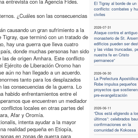
a entrevista con la Agencia Fides.
El Tigray al borde de un
conflicto: combates y hu
civiles
internos. ¿Cuáles son las consecuencias
2026-07-31
stán causando un gran sufrimiento a la
Ataque contra el antiguo
e Tigray, que terminó con un tratado de
monasterio de St. Arsem
o, hay una guerra que lleva cuatro
edificios pueden ser des
y las vidas truncadas, p
l país, donde muchas personas han sido
nuestra fe en Cristo
 las de origen Amhara. Este conflicto
permanece”
 el Ejército de Liberación Oromo han
e aún no han llegado a un acuerdo.
2026-06-30
La Prefectura Apostólica
enormes tanto para los desplazados
Robe impulsa pequeños
 las consecuencias de la guerra. Lo
proyectos que sostienen
a habido enfrentamientos entre el
pre-evangelización
 Esperamos que encuentren un mediador
conflictos locales en otras partes del
2026-06-11
“Dios está eligiendo a lo
hara, Afar y Oromía.
últimos”: celebrados bau
tionalis, intenta ayudar a la mayor
confirmaciones en la
na realidad pequeña en Etiopía,
comunidad de Kokossa
rsonas en zonas de guerra para