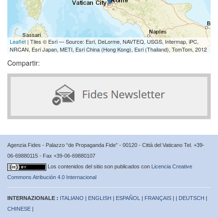
Leaflet
| Tiles © Esri — Source: Esri, DeLorme, NAVTEQ, USGS, Intermap, iPC,
NRCAN, Esri Japan, METI, Esri China (Hong Kong), Esri (Thailand), TomTom, 2012
Compartir:
Agenzia Fides - Palazzo “de Propaganda Fide” - 00120 - Città del Vaticano Tel. +39-
06-69880115 - Fax +39-06-69880107
Los contenidos del sitio son publicados con
Licencia Creative
Commons Atribución 4.0 Internacional
INTERNAZIONALE :
ITALIANO
|
ENGLISH
|
ESPAÑOL
|
FRANÇAIS
| |
DEUTSCH
|
CHINESE
|