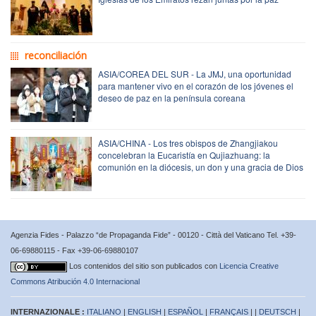
reconciliación
ASIA/COREA DEL SUR - La JMJ, una oportunidad
para mantener vivo en el corazón de los jóvenes el
deseo de paz en la península coreana
ASIA/CHINA - Los tres obispos de Zhangjiakou
concelebran la Eucaristía en Qujiazhuang: la
comunión en la diócesis, un don y una gracia de Dios
Agenzia Fides - Palazzo “de Propaganda Fide” - 00120 - Città del Vaticano Tel. +39-
06-69880115 - Fax +39-06-69880107
Los contenidos del sitio son publicados con
Licencia Creative
Commons Atribución 4.0 Internacional
INTERNAZIONALE :
ITALIANO
|
ENGLISH
|
ESPAÑOL
|
FRANÇAIS
| |
DEUTSCH
|