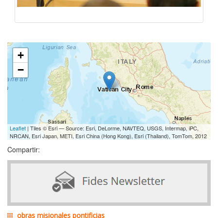
+
−
Leaflet
| Tiles © Esri — Source: Esri, DeLorme, NAVTEQ, USGS, Intermap, iPC,
NRCAN, Esri Japan, METI, Esri China (Hong Kong), Esri (Thailand), TomTom, 2012
Compartir:
obras misionales pontificias