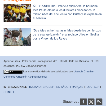
ÁFRICA/NIGERIA - Infancia Misionera: la hermana
Inês Paulo Albino a los directores diocesanos: la
misión nace del encuentro con Cristo y se expresa en
el servicio
“Dos Iglesias hermanas unidas desde los comienzos
de la evangelización”: el arzobispo Ulloa en Sevilla
por la Virgen de los Reyes
Agenzia Fides - Palazzo “de Propaganda Fide” - 00120 - Città del Vaticano Tel. +39-
06-69880115 - Fax +39-06-69880107
Los contenidos del sitio son publicados con
Licencia Creative
Commons Atribución 4.0 Internacional
INTERNAZIONALE :
ITALIANO
|
ENGLISH
|
ESPAÑOL
|
FRANÇAIS
| |
DEUTSCH
|
CHINESE
|
Síguenos :