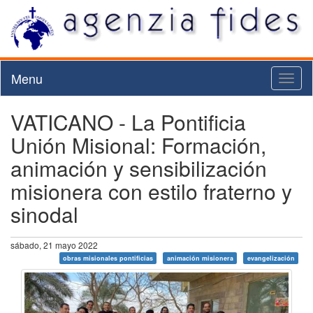
Menu
Toggl
naviga
VATICANO - La Pontificia
Unión Misional: Formación,
animación y sensibilización
misionera con estilo fraterno y
sinodal
sábado, 21 mayo 2022
obras misionales pontificias
animación misionera
evangelización