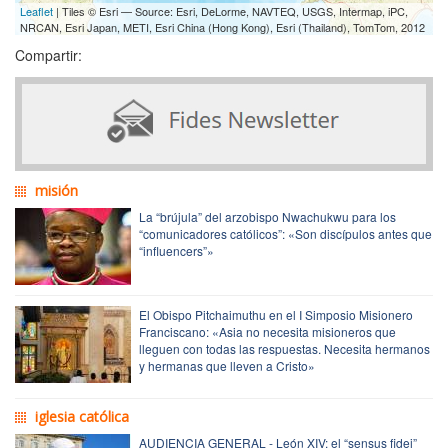
Leaflet
| Tiles © Esri — Source: Esri, DeLorme, NAVTEQ, USGS, Intermap, iPC,
NRCAN, Esri Japan, METI, Esri China (Hong Kong), Esri (Thailand), TomTom, 2012
Compartir:
misión
La “brújula” del arzobispo Nwachukwu para los
“comunicadores católicos”: «Son discípulos antes que
“influencers”»
El Obispo Pitchaimuthu en el I Simposio Misionero
Franciscano: «Asia no necesita misioneros que
lleguen con todas las respuestas. Necesita hermanos
y hermanas que lleven a Cristo»
iglesia católica
AUDIENCIA GENERAL - León XIV: el “sensus fidei”