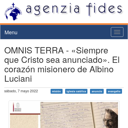
Menu
Toggl
naviga
OMNIS TERRA - «Siempre
que Cristo sea anunciado». El
corazón misionero de Albino
Luciani
sábado, 7 mayo 2022
misión
iglesia católica
anuncio
evangelio