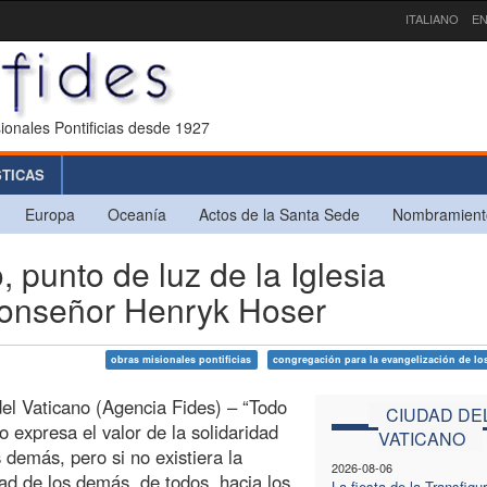
ITALIANO
EN
ionales Pontificias desde 1927
STICAS
Europa
Oceanía
Actos de la Santa Sede
Nombramient
 punto de luz de la Iglesia
Monseñor Henryk Hoser
obras misionales pontificias
congregación para la evangelización de lo
el Vaticano (Agencia Fides) – “Todo
CIUDAD DE
o expresa el valor de la solidaridad
VATICANO
s demás, pero si no existiera la
2026-08-06
dad de los demás, de todos, hacia los
La fiesta de la Transfigu