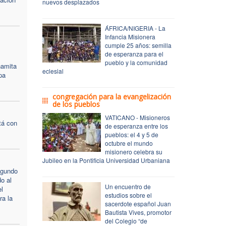
nuevos desplazados
ÁFRICA/NIGERIA - La
Infancia Misionera
cumple 25 años: semilla
de esperanza para el
pueblo y la comunidad
namita
eclesial
pa
congregación para la evangelización
de los pueblos
VATICANO - Misioneros
tá con
de esperanza entre los
pueblos: el 4 y 5 de
octubre el mundo
misionero celebra su
Jubileo en la Pontificia Universidad Urbaniana
egundo
do al
Un encuentro de
l
estudios sobre el
a la
sacerdote español Juan
Bautista Vives, promotor
del Colegio “de