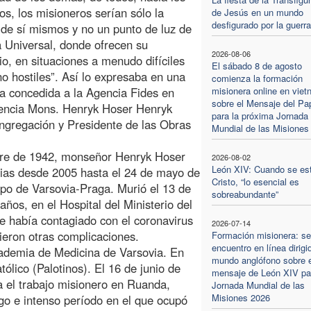
os, los misioneros serían sólo la
de Jesús en un mundo
desfigurado por la guerra
 de sí mismos y no un punto de luz de
ia Universal, donde ofrecen su
2026-08-06
io, en situaciones a menudo difíciles
El sábado 8 de agosto
o hostiles”. Así lo expresaba en una
comienza la formación
ta concedida a la Agencia Fides en
misionera online en viet
sobre el Mensaje del Pa
lencia Mons. Henryk Hoser Henryk
para la próxima Jornada
gregación y Presidente de las Obras
Mundial de las Misiones
bre de 1942, monseñor Henryk Hoser
2026-08-02
León XIV: Cuando se es
icias desde 2005 hasta el 24 de mayo de
Cristo, “lo esencial es
po de Varsovia-Praga. Murió el 13 de
sobreabundante”
ños, en el Hospital del Ministerio del
se había contagiado con el coronavirus
2026-07-14
ieron otras complicaciones.
Formación misionera: s
encuentro en línea dirigi
cademia de Medicina de Varsovia. En
mundo anglófono sobre e
ólico (Palotinos). El 16 de junio de
mensaje de León XIV par
 el trabajo misionero en Ruanda,
Jornada Mundial de las
Misiones 2026
go e intenso período en el que ocupó