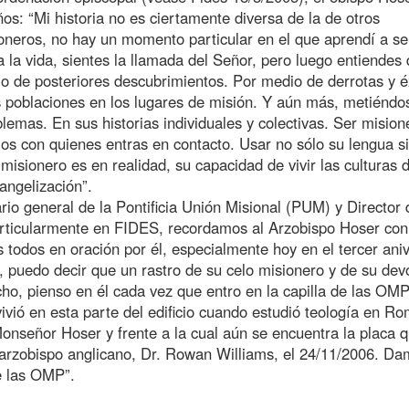
os: “Mi historia no es ciertamente diversa de la de otros
oneros, no hay un momento particular en el que aprendí a se
 la vida, sientes la llamada del Señor, pero luego entiendes
o de posteriores descubrimientos. Por medio de derrotas y é
s poblaciones en los lugares de misión. Y aún más, metiéndos
lemas. En sus historias individuales y colectivas. Ser mision
eblos con quienes entras en contacto. Usar no sólo su lengua s
isionero es en realidad, su capacidad de vivir las culturas d
angelización”.
 general de la Pontificia Unión Misional (PUM) y Director 
particularmente en FIDES, recordamos al Arzobispo Hoser con
s todos en oración por él, especialmente hoy en el tercer ani
 puedo decir que un rastro de su celo misionero y de su dev
, pienso en él cada vez que entro en la capilla de las OMP
ó en esta parte del edificio cuando estudió teología en Ro
onseñor Hoser y frente a la cual aún se encuentra la placa 
 arzobispo anglicano, Dr. Rowan Williams, el 24/11/2006. D
de las OMP”.