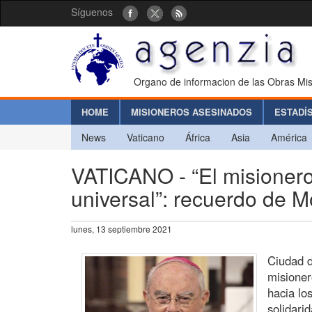
Síguenos
Organo de informacion de las Obras Mis
HOME
MISIONEROS ASESINADOS
ESTADÍ
News
Vaticano
África
Asia
América
VATICANO - “El misionero,
universal”: recuerdo de 
lunes, 13 septiembre 2021
Ciudad d
misioner
hacia lo
solidari