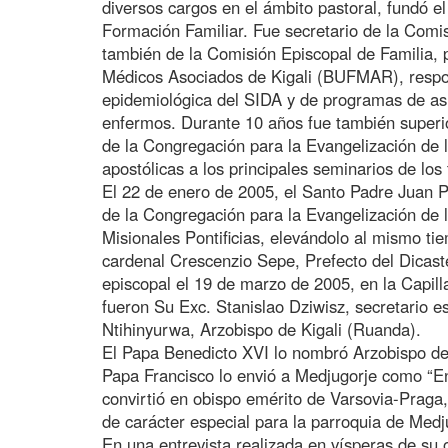
diversos cargos en el ámbito pastoral, fundó e
Formación Familiar. Fue secretario de la Comi
también de la Comisión Episcopal de Familia, 
Médicos Asociados de Kigali (BUFMAR), respon
epidemiológica del SIDA y de programas de asi
enfermos. Durante 10 años fue también superio
de la Congregación para la Evangelización de l
apostólicas a los principales seminarios de los 
El 22 de enero de 2005, el Santo Padre Juan P
de la Congregación para la Evangelización de 
Misionales Pontificias, elevándolo al mismo ti
cardenal Crescenzio Sepe, Prefecto del Dicaste
episcopal el 19 de marzo de 2005, en la Capill
fueron Su Exc. Stanislao Dziwisz, secretario 
Ntihinyurwa, Arzobispo de Kigali (Ruanda).
El Papa Benedicto XVI lo nombró Arzobispo de
Papa Francisco lo envió a Medjugorje como “En
convirtió en obispo emérito de Varsovia-Praga,
de carácter especial para la parroquia de Medj
En una entrevista realizada en vísperas de su 