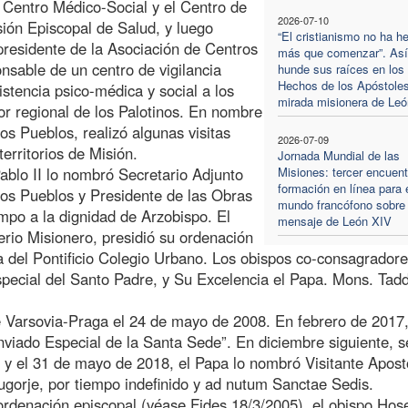
l Centro Médico-Social y el Centro de
2026-07-10
sión Episcopal de Salud, y luego
“El cristianismo no ha h
presidente de la Asociación de Centros
más que comenzar”. Así
sable de un centro de vigilancia
hunde sus raíces en los
Hechos de los Apóstoles
stencia psico-médica y social a los
mirada misionera de Le
r regional de los Palotinos. En nombre
os Pueblos, realizó algunas visitas
2026-07-09
territorios de Misión.
Jornada Mundial de las
ablo II lo nombró Secretario Adjunto
Misiones: tercer encuent
formación en línea para 
los Pueblos y Presidente de las Obras
mundo francófono sobre 
empo a la dignidad de Arzobispo. El
mensaje de León XIV
rio Misionero, presidió su ordenación
a del Pontificio Colegio Urbano. Los obispos co-consagrador
especial del Santo Padre, y Su Excelencia el Papa. Mons. Tad
 Varsovia-Praga el 24 de mayo de 2008. En febrero de 2017,
viado Especial de la Santa Sede”. En diciembre siguiente, s
 y el 31 de mayo de 2018, el Papa lo nombró Visitante Apost
ugorje, por tiempo indefinido y ad nutum Sanctae Sedis.
ordenación episcopal (véase Fides 18/3/2005), el obispo Hos