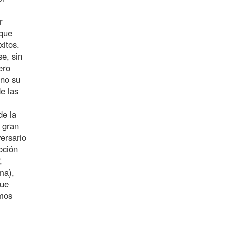
r
 que
xitos.
e, sin
ero
ino su
e las
de la
 gran
versario
oción
,
ma),
que
amos