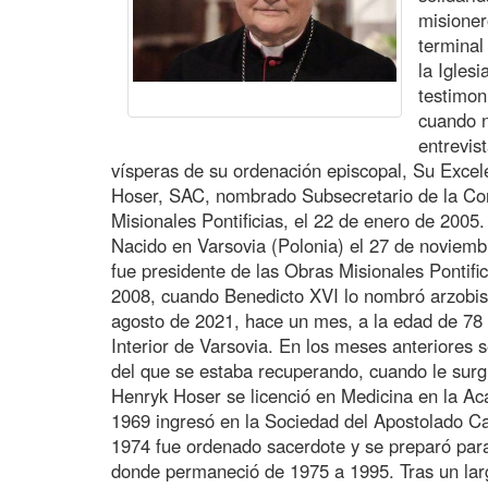
misioner
terminal
la Igles
testimon
cuando n
entrevis
vísperas de su ordenación episcopal, Su Exce
Hoser, SAC, nombrado Subsecretario de la Con
Misionales Pontificias, el 22 de enero de 2005.
Nacido en Varsovia (Polonia) el 27 de noviem
fue presidente de las Obras Misionales Pontif
2008, cuando Benedicto XVI lo nombró arzobis
agosto de 2021, hace un mes, a la edad de 78 a
Interior de Varsovia. En los meses anteriores 
del que se estaba recuperando, cuando le surg
Henryk Hoser se licenció en Medicina en la A
1969 ingresó en la Sociedad del Apostolado Cat
1974 fue ordenado sacerdote y se preparó para
donde permaneció de 1975 a 1995. Tras un lar