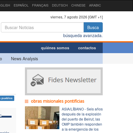
GLISH
ESPAÑOL
FRANÇAIS
DEUTSCH
CHINESE
ARABIC
viernes, 7 agosto 2026 [GMT +1]
Busca
búsqueda avanzada.
quiénes somos
contactos
o
News Analysis
s pueblos
obras misionales pontificias
ASIA/LÍBANO - Seis años
L
después de la explosión
del puerto de Beirut, las
OMP también responden
a la emergencia de los
ración