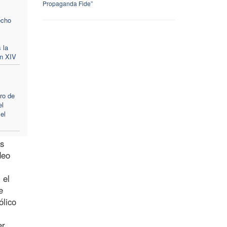
Propaganda Fide”
echo
 la
ón XIV
ro de
el
el
es
deo
 el
e
ólico
er