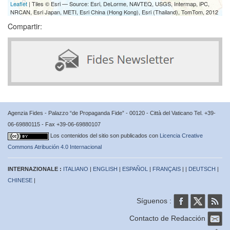
Leaflet
| Tiles © Esri — Source: Esri, DeLorme, NAVTEQ, USGS, Intermap, iPC,
NRCAN, Esri Japan, METI, Esri China (Hong Kong), Esri (Thailand), TomTom, 2012
Compartir:
Agenzia Fides - Palazzo “de Propaganda Fide” - 00120 - Città del Vaticano Tel. +39-
06-69880115 - Fax +39-06-69880107
Los contenidos del sitio son publicados con
Licencia Creative
Commons Atribución 4.0 Internacional
INTERNAZIONALE :
ITALIANO
|
ENGLISH
|
ESPAÑOL
|
FRANÇAIS
| |
DEUTSCH
|
CHINESE
|
Síguenos :
Contacto de Redacción