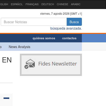
GLISH
ESPAÑOL
FRANÇAIS
DEUTSCH
CHINESE
ARABIC
viernes, 7 agosto 2026 [GMT +1]
Busca
búsqueda avanzada.
quiénes somos
contactos
o
News Analysis
 EN