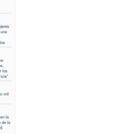
ujeres
 una
los
se
os,
r los
ncia”
n mil
 en la
 de la
di