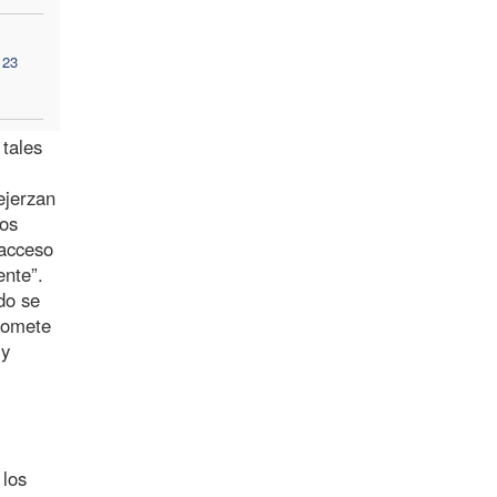
 23
 tales
ejerzan
ros
 acceso
ente”.
do se
promete
 y
 los