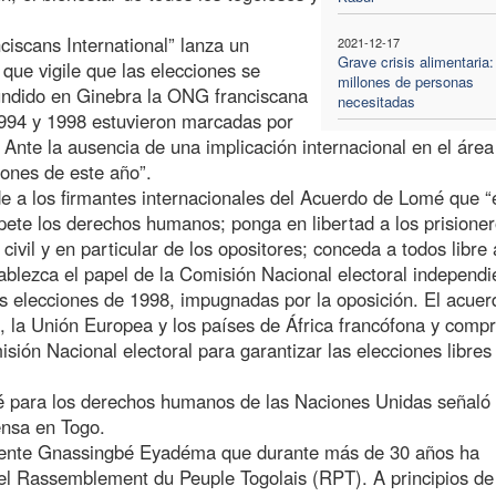
iscans International” lanza un
2021-12-17
Grave crisis alimentaria:
que vigile que las elecciones se
millones de personas
undido en Ginebra la ONG franciscana
necesitadas
1994 y 1998 estuvieron marcadas por
Ante la ausencia de una implicación internacional en el área
iones de este año”.
de a los firmantes internacionales del Acuerdo de Lomé que “
pete los derechos humanos; ponga en libertad a los prisione
 civil y en particular de los opositores; conceda a todos libre
blezca el papel de la Comisión Nacional electoral independi
 elecciones de 1998, impugnadas por la oposición. El acuer
, la Unión Europea y los países de África francófona y com
sión Nacional electoral para garantizar las elecciones libres
é para los derechos humanos de las Naciones Unidas señaló
ensa en Togo.
dente Gnassingbé Eyadéma que durante más de 30 años ha
 el Rassemblement du Peuple Togolais (RPT). A principios de