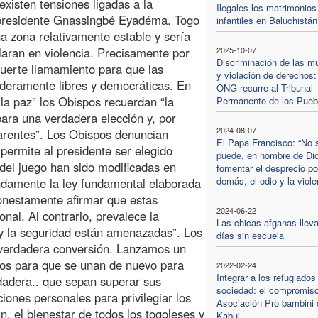
xisten tensiones ligadas a la
Ilegales los matrimonios
 presidente Gnassingbé Eyadéma. Togo
infantiles en Baluchistán
a zona relativamente estable y sería
llaran en violencia. Precisamente por
2025-10-07
Discriminación de las m
fuerte llamamiento para que las
y violación de derechos:
deramente libres y democráticas. En
ONG recurre al Tribunal
la paz” los Obispos recuerdan “la
Permanente de los Pueb
ara una verdadera elección y, por
2024-08-07
parentes”. Los Obispos denuncian
El Papa Francisco: “No 
 permite al presidente ser elegido
puede, en nombre de Di
del juego han sido modificadas en
fomentar el desprecio po
demás, el odio y la viole
ndamente la ley fundamental elaborada
onestamente afirmar que estas
2024-06-22
nal. Al contrario, prevalece la
Las chicas afganas lleva
 y la seguridad están amenazadas”. Los
días sin escuela
 verdadera conversión. Lanzamos un
icos para que se unan de nuevo para
2022-02-24
Integrar a los refugiados
rdadera.. que sepan superar sus
sociedad: el compromiso
iones personales para privilegiar los
Asociación Pro bambini 
n, el bienestar de todos los togoleses y
Kabul