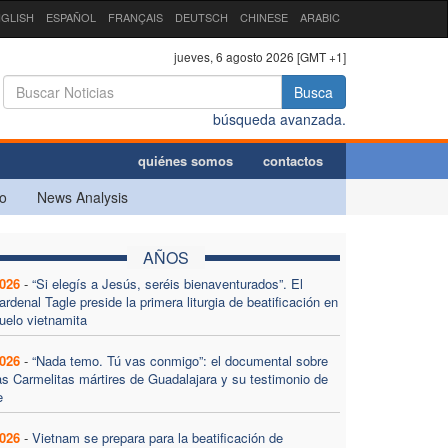
GLISH
ESPAÑOL
FRANÇAIS
DEUTSCH
CHINESE
ARABIC
jueves, 6 agosto 2026 [GMT +1]
Busca
búsqueda avanzada.
quiénes somos
contactos
o
News Analysis
AÑOS
026
-
“Si elegís a Jesús, seréis bienaventurados”. El
ardenal Tagle preside la primera liturgia de beatificación en
uelo vietnamita
026
-
“Nada temo. Tú vas conmigo”: el documental sobre
as Carmelitas mártires de Guadalajara y su testimonio de
e
026
-
Vietnam se prepara para la beatificación de