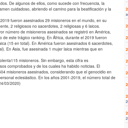
zados. De algunos de ellos, como sucede con frecuencia, la
amen cuidadoso, abriendo el camino para la beatificación y la
2
a
o 2019 fueron asesinados 29 misioneros en el mundo, en su
e, 2 religiosos no sacerdotes, 2 religiosas y 6 laicos.
2
or número de misioneros asesinados se registró en América,
 de este trágico ranking. En África, durante el 2019 fueron
2
laica (15 en total). En América fueron asesinados 6 sacerdotes,
tal). En Asia, fue asesinada 1 mujer laica mientras que en
2
olenta115 misioneros. Sin embargo, esta cifra es
2
asos comprobados y de los cuales ha habido noticias. El
604 misioneros asesinados, considerando que el genocidio en
2
rsonal eclesiástico. En los años 2001-2019, el número total de
24/03/2020)
2
2
2
2
2