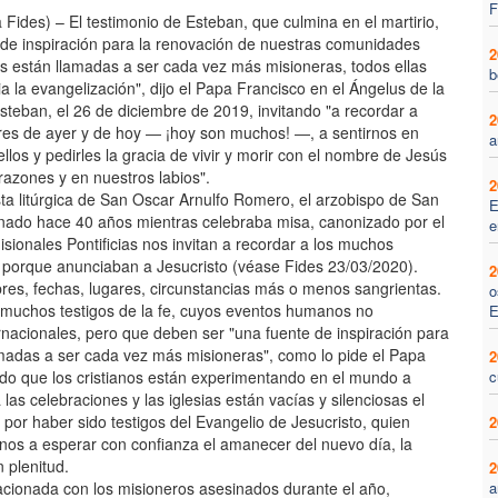
F
Fides) – El testimonio de Esteban, que culmina en el martirio,
 de inspiración para la renovación de nuestras comunidades
2
as están llamadas a ser cada vez más misioneras, todos ellas
b
a la evangelización", dijo el Papa Francisco en el Ángelus de la
steban, el 26 de diciembre de 2019, invitando "a recordar a
2
ires de ayer y de hoy ― ¡hoy son muchos! ―, a sentirnos en
a
los y pedirles la gracia de vivir y morir con el nombre de Jesús
razones y en nuestros labios".
2
esta litúrgica de San Oscar Arnulfo Romero, el arzobispo de San
E
nado hace 40 años mientras celebraba misa, canonizado por el
e
sionales Pontificias nos invitan a recordar a los muchos
 porque anunciaban a Jesucristo (véase Fides 23/03/2020).
2
res, fechas, lugares, circunstancias más o menos sangrientas.
o
de muchos testigos de la fe, cuyos eventos humanos no
E
ernacionales, pero que deben ser "una fuente de inspiración para
amadas a ser cada vez más misioneras", como lo pide el Papa
2
do que los cristianos están experimentando en el mundo a
c
s celebraciones y las iglesias están vacías y silenciosas el
or haber sido testigos del Evangelio de Jesucristo, quien
2
nos a esperar con confianza el amanecer del nuevo día, la
 plenitud.
2
acionada con los misioneros asesinados durante el año,
a