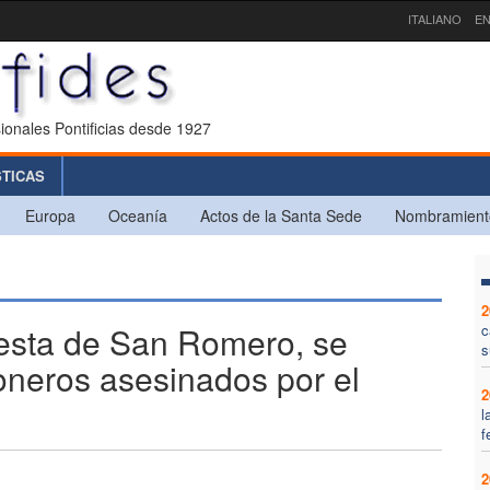
ITALIANO
EN
ionales Pontificias desde 1927
STICAS
Europa
Oceanía
Actos de la Santa Sede
Nombramient
2
iesta de San Romero, se
c
s
oneros asesinados por el
2
l
f
2