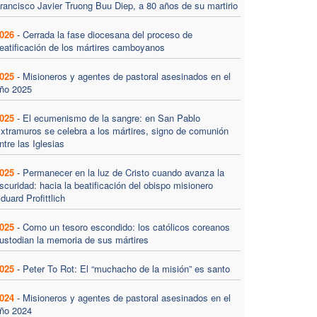
rancisco Javier Truong Buu Diep, a 80 años de su martirio
026
-
Cerrada la fase diocesana del proceso de
eatificación de los mártires camboyanos
025
-
Misioneros y agentes de pastoral asesinados en el
ño 2025
025
-
El ecumenismo de la sangre: en San Pablo
xtramuros se celebra a los mártires, signo de comunión
ntre las Iglesias
025
-
Permanecer en la luz de Cristo cuando avanza la
scuridad: hacia la beatificación del obispo misionero
duard Profittlich
025
-
Como un tesoro escondido: los católicos coreanos
ustodian la memoria de sus mártires
025
-
Peter To Rot: El “muchacho de la misión” es santo
024
-
Misioneros y agentes de pastoral asesinados en el
ño 2024