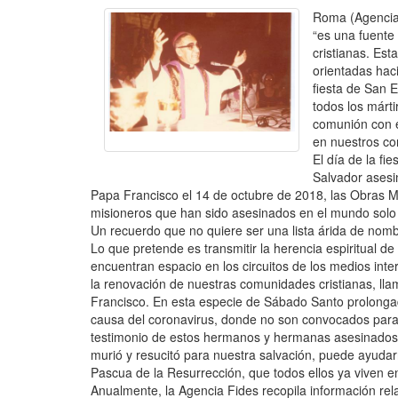
Roma (Agencia 
“es una fuente
cristianas. Est
orientadas haci
fiesta de San E
todos los márt
comunión con el
en nuestros co
El día de la fi
Salvador asesi
Papa Francisco el 14 de octubre de 2018, las Obras Mi
misioneros que han sido asesinados en el mundo solo
Un recuerdo que no quiere ser una lista árida de nomb
Lo que pretende es transmitir la herencia espiritual 
encuentran espacio en los circuitos de los medios int
la renovación de nuestras comunidades cristianas, ll
Francisco. En esta especie de Sábado Santo prolonga
causa del coronavirus, donde no son convocados para la
testimonio de estos hermanos y hermanas asesinados p
murió y resucitó para nuestra salvación, puede ayudar
Pascua de la Resurrección, que todos ellos ya viven en
Anualmente, la Agencia Fides recopila información rel