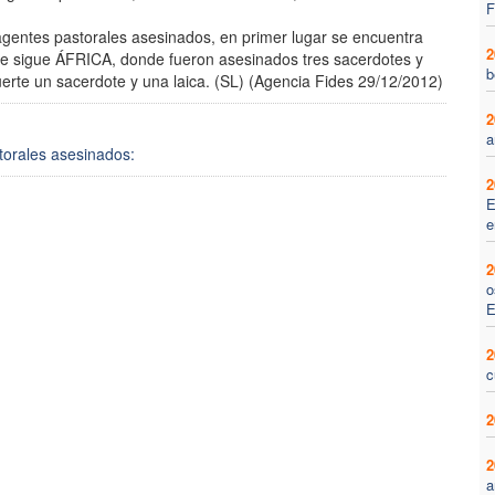
F
gentes pastorales asesinados, en primer lugar se encuentra
2
e sigue ÁFRICA, donde fueron asesinados tres sacerdotes y
b
erte un sacerdote y una laica. (SL) (Agencia Fides 29/12/2012)
2
a
storales asesinados:
2
E
e
2
o
E
2
c
2
2
a