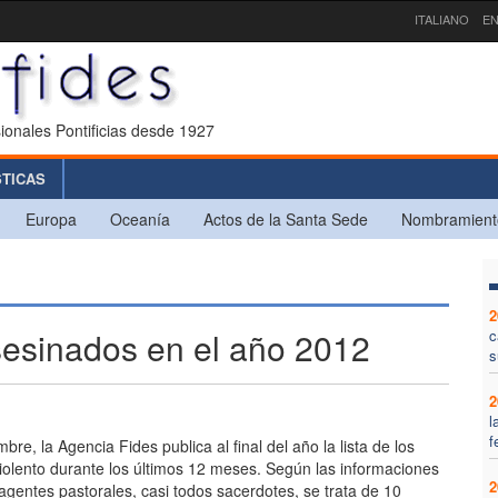
ITALIANO
EN
ionales Pontificias desde 1927
STICAS
Europa
Oceanía
Actos de la Santa Sede
Nombramient
2
asesinados en el año 2012
c
s
2
l
f
e, la Agencia Fides publica al final del año la lista de los
iolento durante los últimos 12 meses. Según las informaciones
2
gentes pastorales, casi todos sacerdotes, se trata de 10