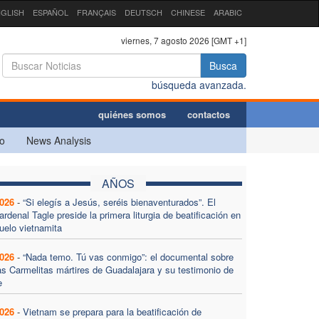
GLISH
ESPAÑOL
FRANÇAIS
DEUTSCH
CHINESE
ARABIC
viernes, 7 agosto 2026 [GMT +1]
Busca
búsqueda avanzada.
quiénes somos
contactos
o
News Analysis
AÑOS
026
-
“Si elegís a Jesús, seréis bienaventurados”. El
ardenal Tagle preside la primera liturgia de beatificación en
uelo vietnamita
026
-
“Nada temo. Tú vas conmigo”: el documental sobre
as Carmelitas mártires de Guadalajara y su testimonio de
e
026
-
Vietnam se prepara para la beatificación de