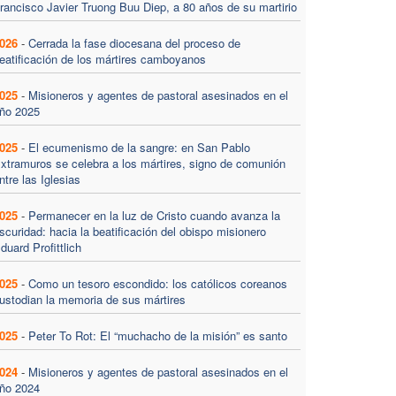
rancisco Javier Truong Buu Diep, a 80 años de su martirio
026
-
Cerrada la fase diocesana del proceso de
eatificación de los mártires camboyanos
025
-
Misioneros y agentes de pastoral asesinados en el
ño 2025
025
-
El ecumenismo de la sangre: en San Pablo
xtramuros se celebra a los mártires, signo de comunión
ntre las Iglesias
025
-
Permanecer en la luz de Cristo cuando avanza la
scuridad: hacia la beatificación del obispo misionero
duard Profittlich
025
-
Como un tesoro escondido: los católicos coreanos
ustodian la memoria de sus mártires
025
-
Peter To Rot: El “muchacho de la misión” es santo
024
-
Misioneros y agentes de pastoral asesinados en el
ño 2024