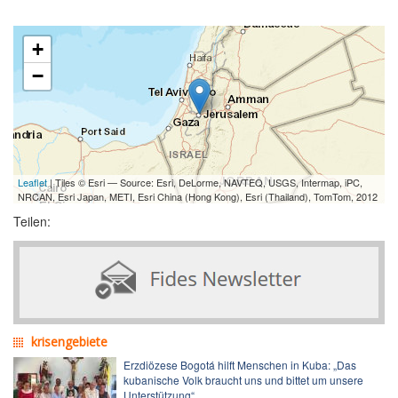
+
−
Leaflet
| Tiles © Esri — Source: Esri, DeLorme, NAVTEQ, USGS, Intermap, iPC,
NRCAN, Esri Japan, METI, Esri China (Hong Kong), Esri (Thailand), TomTom, 2012
Teilen:
krisengebiete
Erzdiözese Bogotá hilft Menschen in Kuba: „Das
kubanische Volk braucht uns und bittet um unsere
Unterstützung“