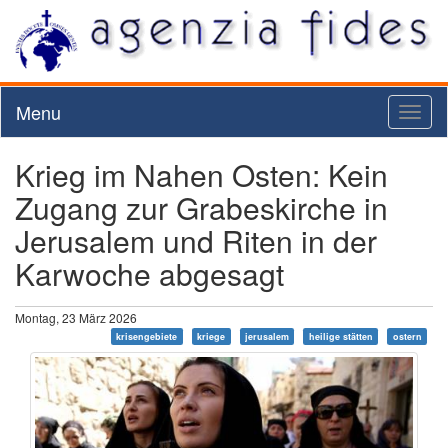
Menu
Toggl
naviga
Krieg im Nahen Osten: Kein
Zugang zur Grabeskirche in
Jerusalem und Riten in der
Karwoche abgesagt
Montag, 23 März 2026
krisengebiete
kriege
jerusalem
heilige stätten
ostern