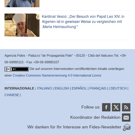
Kardinal Vesco: „Der Besuch von Papst Leo XIV. in
Algerien ist in gewisser Weise zu vergleichen mit
‚Maria Heimsuchung‘“
Agenzia Fides - Palazzo “de Propaganda Fide” - 00120 - Città del Vaticano Tel. +39-
06-69880115 - Fax +39-06-69880107
Die auf unseren Internetseiten veröffentlichten Inhalte unterliegen
einer
Creative Commons Namensnennung 4.0 International Lizenz
INTERNAZIONALE :
ITALIANO
|
ENGLISH
|
ESPAÑOL
|
FRANÇAIS
| |
DEUTSCH
|
CHINESE
|
Follow us:
Koordinator der Redaktion
Wir danken für Ihr Interesse am Fides-Newsletter