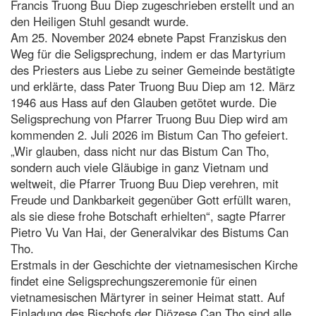
Francis Truong Buu Diep zugeschrieben erstellt und an
den Heiligen Stuhl gesandt wurde.
Am 25. November 2024 ebnete Papst Franziskus den
Weg für die Seligsprechung, indem er das Martyrium
des Priesters aus Liebe zu seiner Gemeinde bestätigte
und erklärte, dass Pater Truong Buu Diep am 12. März
1946 aus Hass auf den Glauben getötet wurde. Die
Seligsprechung von Pfarrer Truong Buu Diep wird am
kommenden 2. Juli 2026 im Bistum Can Tho gefeiert.
„Wir glauben, dass nicht nur das Bistum Can Tho,
sondern auch viele Gläubige in ganz Vietnam und
weltweit, die Pfarrer Truong Buu Diep verehren, mit
Freude und Dankbarkeit gegenüber Gott erfüllt waren,
als sie diese frohe Botschaft erhielten“, sagte Pfarrer
Pietro Vu Van Hai, der Generalvikar des Bistums Can
Tho.
Erstmals in der Geschichte der vietnamesischen Kirche
findet eine Seligsprechungszeremonie für einen
vietnamesischen Märtyrer in seiner Heimat statt. Auf
Einladung des Bischofs der Diözese Can Tho sind alle