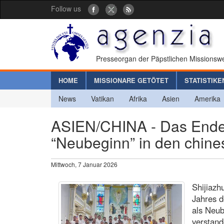
Follow us
Presseorgan der Päpstlichen Missionswe
HOME
MISSIONARE GETÖTET
STATISTIKE
News
Vatikan
Afrika
Asien
Amerika
ASIEN/CHINA - Das Ende 
“Neubeginn” in den chin
Mittwoch, 7 Januar 2026
Shijiazh
Jahres d
als Neu
verstand