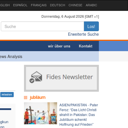
GLISH
ESPAÑOL
FRANÇAIS
DEUTSCH
CHINESE
ARABIC
Donnerstag, 6 August 2026 [GMT +1]
Los!
Erweiterte Suche
wir über uns
Kontakt
ews Analysis
mission
jubiläum
ASIEN/PAKISTAN - Pater
Feroz: “Das Licht Christi
strahlt in Pakistan: Das
Jubiläum schenkt
ngkun
Hoffnung auf Frieden”
von