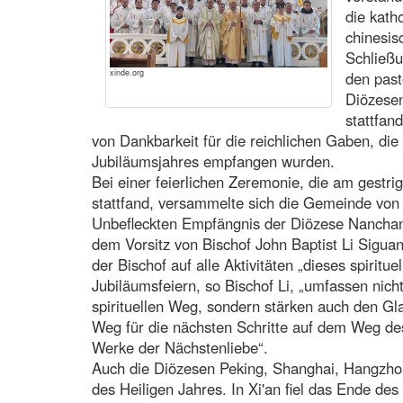
die kat
chinesis
Schließu
xinde.org
den past
Diözesen
stattfan
von Dankbarkeit für die reichlichen Gaben, di
Jubiläumsjahres empfangen wurden.
Bei einer feierlichen Zeremonie, die am gestri
stattfand, versammelte sich die Gemeinde von 
Unbefleckten Empfängnis der Diözese Nanchang
dem Vorsitz von Bischof John Baptist Li Siguan
der Bischof auf alle Aktivitäten „dieses spiritu
Jubiläumsfeiern, so Bischof Li, „umfassen nich
spirituellen Weg, sondern stärken auch den G
Weg für die nächsten Schritte auf dem Weg d
Werke der Nächstenliebe“.
Auch die Diözesen Peking, Shanghai, Hangzho
des Heiligen Jahres. In Xi'an fiel das Ende d