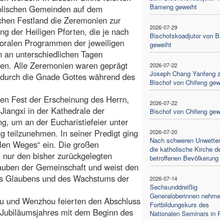
Bameng geweiht
holischen Gemeinden auf dem
chen Festland die Zeremonien zur
2026-07-29
ng der Heiligen Pforten, die je nach
Bischofskoadjutor von 
oralen Programmen der jeweiligen
geweiht
 an unterschiedlichen Tagen
den. Alle Zeremonien waren geprägt
2026-07-22
Joseph Chang Yanfeng 
e durch die Gnade Gottes während des
Bischof von Chifeng gew
gen Fest der Erscheinung des Herrn,
2026-07-22
Jiangxi in der Kathedrale der
Bischof von Chifeng gew
, um an der Eucharistiefeier unter
g teilzunehmen. In seiner Predigt ging
2026-07-20
Nach schweren Unwettern
ellen Weges“ ein. Die großen
die katholische Kirche d
t nur den bisher zurückgelegten
betroffenen Bevölkerung
lauben der Gemeinschaft und weist den
es Glaubens und des Wachstums der
2026-07-14
Sechsunddreißig
Generaloberinnen nehm
u und Wenzhou feierten den Abschluss
Fortbildungskurs des
es Jubiläumsjahres mit dem Beginn des
Nationalen Seminars in 