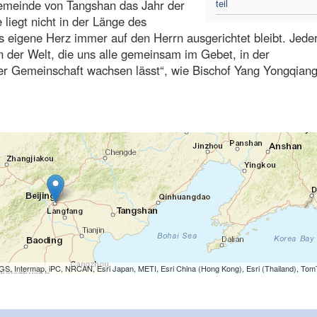
meinde von Tangshan das Jahr der
teil
liegt nicht in der Länge des
 eigene Herz immer auf den Herrn ausgerichtet bleibt. Jeder
n der Welt, die uns alle gemeinsam im Gebet, in der
der Gemeinschaft wachsen lässt“, wie Bischof Yang Yongqian
S, Intermap, iPC, NRCAN, Esri Japan, METI, Esri China (Hong Kong), Esri (Thailand), To