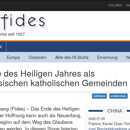
ITALIANO
EN
rke seit 1927
N
Europa
Ozeanien
Akte des Hl.Stuhls
Ernennung
N
des Heiligen Jahres als
esischen katholischen Gemeinden
jubiläum
ortskirchen
uang (Fides) – Das Ende des Heiligen
CHINA
er Hoffnung kann auch als Neuanfang,
2026-07-29
beginn auf dem Weg des Glaubens
Francis Xavier Duan Yo
en werden. In diesem Sinne feierten
zum Bischofskoadjutor 