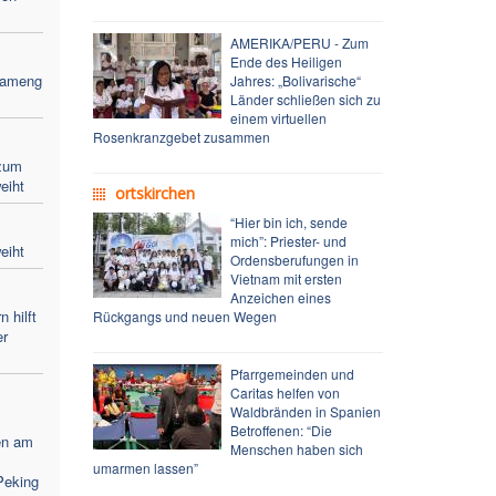
AMERIKA/PERU - Zum
Ende des Heiligen
Bameng
Jahres: „Bolivarische“
Länder schließen sich zu
einem virtuellen
Rosenkranzgebet zusammen
zum
eiht
ortskirchen
“Hier bin ich, sende
mich”: Priester- und
eiht
Ordensberufungen in
Vietnam mit ersten
Anzeichen eines
 hilft
Rückgangs und neuen Wegen
er
Pfarrgemeinden und
Caritas helfen von
Waldbränden in Spanien
Betroffenen: “Die
en am
Menschen haben sich
umarmen lassen”
Peking