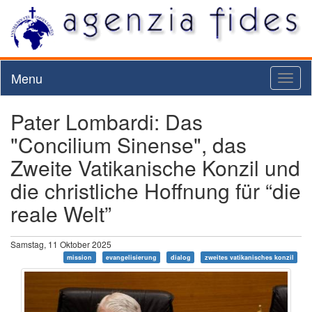
Menu
Toggl
naviga
Pater Lombardi: Das
"Concilium Sinense", das
Zweite Vatikanische Konzil und
die christliche Hoffnung für “die
reale Welt”
Samstag, 11 Oktober 2025
mission
evangelisierung
dialog
zweites vatikanisches konzil