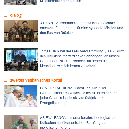
Missionsrosenkränzen ein
dialog
XII. FABC-Vollversammlung: Asiatische Bischöfe
erneuern Engagement für eine synodale Mission und
den Bau von Brücken
Tomáš Halík bei der FABC-Versammlung: „Die Zukunft
des Christentums wird davon abhängen, ob unsere
Gemeinden zu Orten werden, an denen die
Menschen wirklich lernen zu sehen“
zweites vatikanisches konzil
GENERALAUDIENZ - Paost Leo XIV.: “Der
Glaubenssinn des Volkes Gottes ist unfehlbar und
jeder Getaufte ist ein aktives Subjekt der
Evangelisierung“
ASIEN/LIBANON - Internationales theologisches
Kolloqium zur ökumenischen Berufung der
melkitischen Kirche