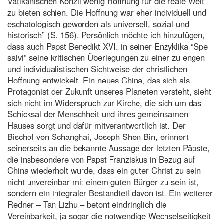
Vatikanischen Konzil wenig Hoffnung für die reale Welt
zu bieten schien. Die Hoffnung war eher individuell und
eschatologisch geworden als universell, sozial und
historisch” (S. 156). Persönlich möchte ich hinzufügen,
dass auch Papst Benedikt XVI. in seiner Enzyklika “Spe
salvi” seine kritischen Überlegungen zu einer zu engen
und individualistischen Sichtweise der christlichen
Hoffnung entwickelt. Ein neues China, das sich als
Protagonist der Zukunft unseres Planeten versteht, sieht
sich nicht im Widerspruch zur Kirche, die sich um das
Schicksal der Menschheit und ihres gemeinsamen
Hauses sorgt und dafür mitverantwortlich ist. Der
Bischof von Schanghai, Joseph Shen Bin, erinnert
seinerseits an die bekannte Aussage der letzten Päpste,
die insbesondere von Papst Franziskus in Bezug auf
China wiederholt wurde, dass ein guter Christ zu sein
nicht unvereinbar mit einem guten Bürger zu sein ist,
sondern ein integraler Bestandteil davon ist. Ein weiterer
Redner – Tan Lizhu – betont eindringlich die
Vereinbarkeit, ja sogar die notwendige Wechselseitigkeit