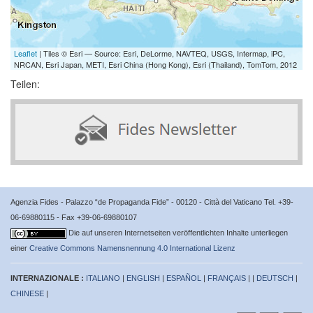
Leaflet
| Tiles © Esri — Source: Esri, DeLorme, NAVTEQ, USGS, Intermap, iPC,
NRCAN, Esri Japan, METI, Esri China (Hong Kong), Esri (Thailand), TomTom, 2012
Teilen:
Agenzia Fides - Palazzo “de Propaganda Fide” - 00120 - Città del Vaticano Tel. +39-
06-69880115 - Fax +39-06-69880107
Die auf unseren Internetseiten veröffentlichten Inhalte unterliegen
einer
Creative Commons Namensnennung 4.0 International Lizenz
INTERNAZIONALE :
ITALIANO
|
ENGLISH
|
ESPAÑOL
|
FRANÇAIS
| |
DEUTSCH
|
CHINESE
|