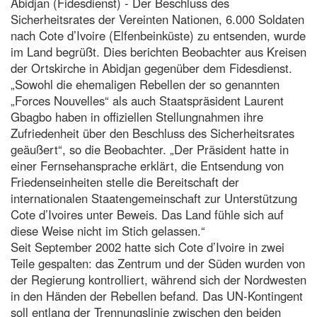
Abidjan (Fidesdienst) - Der Beschluss des
Sicherheitsrates der Vereinten Nationen, 6.000 Soldaten
nach Cote d’Ivoire (Elfenbeinküste) zu entsenden, wurde
im Land begrüßt. Dies berichten Beobachter aus Kreisen
der Ortskirche in Abidjan gegenüber dem Fidesdienst.
„Sowohl die ehemaligen Rebellen der so genannten
„Forces Nouvelles“ als auch Staatspräsident Laurent
Gbagbo haben in offiziellen Stellungnahmen ihre
Zufriedenheit über den Beschluss des Sicherheitsrates
geäußert“, so die Beobachter. „Der Präsident hatte in
einer Fernsehansprache erklärt, die Entsendung von
Friedenseinheiten stelle die Bereitschaft der
internationalen Staatengemeinschaft zur Unterstützung
Cote d’Ivoires unter Beweis. Das Land fühle sich auf
diese Weise nicht im Stich gelassen.“
Seit September 2002 hatte sich Cote d’Ivoire in zwei
Teile gespalten: das Zentrum und der Süden wurden von
der Regierung kontrolliert, während sich der Nordwesten
in den Händen der Rebellen befand. Das UN-Kontingent
soll entlang der Trennungslinie zwischen den beiden